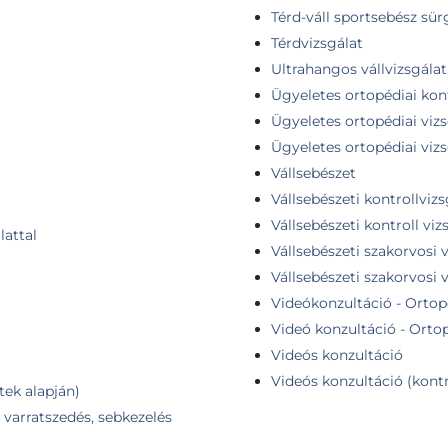
Térd-váll sportsebész sür
Térdvizsgálat
Ultrahangos vállvizsgálat
Ügyeletes ortopédiai kont
Ügyeletes ortopédiai vizs
Ügyeletes ortopédiai viz
Vállsebészet
Vállsebészeti kontrollvizs
Vállsebészeti kontroll vi
lattal
Vállsebészeti szakorvosi 
Vállsebészeti szakorvosi 
Videókonzultáció - Ortopé
Videó konzultáció - Ortop
Videós konzultáció
Videós konzultáció (kontr
tek alapján)
 varratszedés, sebkezelés