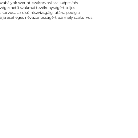
ogszabályok szerinti szakorvosi szakképesítés
 végezhető szakmai tevékenységért teljes
zakorvosa az első részvizsgáig, utána pedig a
kizárja esetleges névazonosságért bármely szakorvos