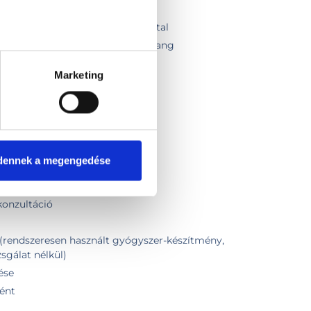
gálat 18 év felett
gálat ízületi ultrahang vizsgálattal
sgálat lágyrész ortopédiai ultrahang
Marketing
zsgálat röntgennel
ó kontroll
rtorvosi engedélyhez
álat röntgennel
táció
dennek a megengedése
rvosi vizsgálat
ontrollvizsgálat
onzultáció
(rendszeresen használt gyógyszer-készítmény,
zsgálat nélkül)
ése
ént