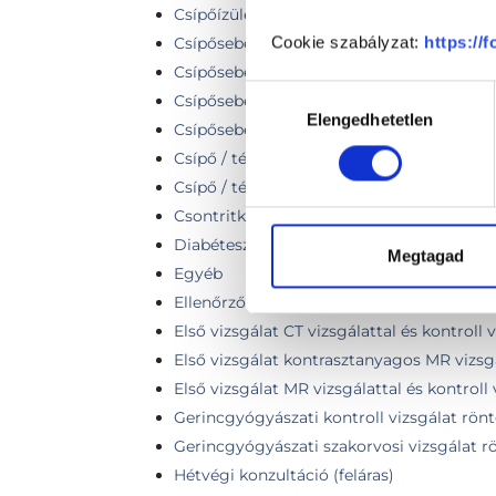
Csípőízületi protetika
Cookie szabályzat:
https://
Csípősebészeti kontroll vizsgálat
Csípősebészeti kontroll vizsgálat röntgen
Hozzájárulás
Csípősebészeti szakorvosi vizsgálat
Elengedhetetlen
kiválasztása
Csípősebészeti szakorvosi vizsgálat rönt
Csípő / térdprotézis konzultáció
Csípő / térdprotézis revízió konzultáció
Csontritkulás kezelése
Diabéteszes láb kezelése
Megtagad
Egyéb
Ellenőrző vizsgálat
Első vizsgálat CT vizsgálattal és kontroll v
Első vizsgálat kontrasztanyagos MR vizsgál
Első vizsgálat MR vizsgálattal és kontroll 
Gerincgyógyászati kontroll vizsgálat rön
Gerincgyógyászati szakorvosi vizsgálat r
Hétvégi konzultáció (feláras)