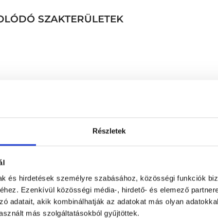
SOLÓDÓ SZAKTERÜLETEK
Nyáktömlőbe - ízületi sza
Részletek
Ortopédiai alapvizsgálat 
lattal
Ortopédiai első távkonzu
Ortopédiai kontroll vizsg
ál
nnel
Ortopédiai kontrollvizsgá
mak és hirdetések személyre szabásához, közösségi funkciók biz
Ortopédiai leletmegbesz
hez. Ezenkívül közösségi média-, hirdető- és elemező partner
tgennel
Ortopédiai receptfelírás 
zó adatait, akik kombinálhatják az adatokat más olyan adatokka
Ortopédiai szakorvosi viz
sznált más szolgáltatásokból gyűjtöttek.