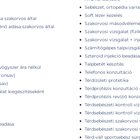
Sebészet, ortopédia varr
Soft lézer kezelés
a szakorvos által
Szakorvosi másodvélemé
ténő adása szakorvos által
Szakorvosi vizsgálat (fizi
Szakorvosi vizsgálat + in
Számítógépes talpvizsgá
Szteroid injekció beadása
Talpbetét készítés
gyógyszer ára nélkül
Telefonos konzultáció
ronsav)
Térdízületi protetika
sav)
Térdprotézis konzultáció 
álat kiegészítéseként
Térdprotézis revízió konz
Térdsebészeti kontroll vi
Térdsebészeti kontroll vi
Térdsebészeti szakorvosi 
beadása
Térdsebészeti szakorvosi
Térd-váll sportsebész sür