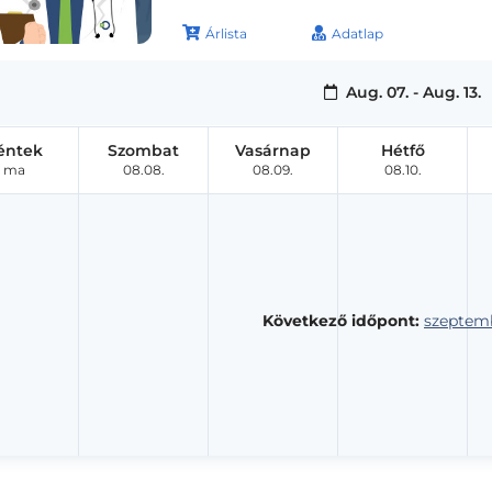
Árlista
Adatlap
Aug. 07. - Aug. 13.
éntek
Szombat
Vasárnap
Hétfő
ma
08.08.
08.09.
08.10.
Következő időpont:
szeptemb