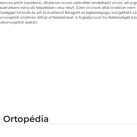
akorvos jelölt (rezidens): általános orvosi oklevéllel rendelkező orvos, aki j
zerzésére irányuló képzésben vesz részt. Ezen orvosok által önállóan nem
lősséggel tartozik és azt közvetlenül felügyeli az egészségügyi szolgáltató s
orvosjelölt önállóan láthat el feladatokat. A foglaljorvost.hu felelősségét 
zakorvosjelölt esetén.
 Ortopédia