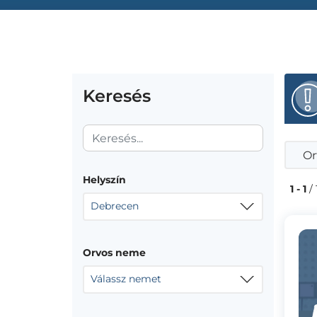
Keresés
Or
Helyszín
1 - 1
/ 
Debrecen
Orvos neme
Válassz nemet