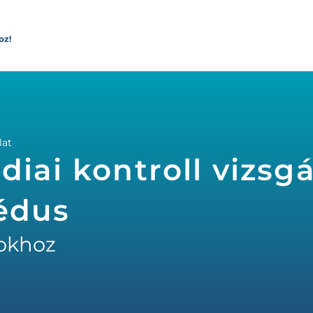
oz!
lat
iai kontroll vizsgá
édus
okhoz