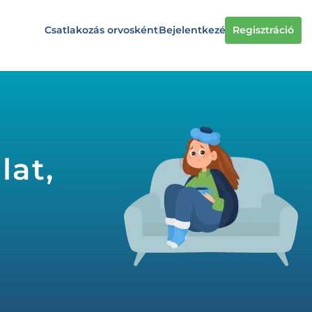
Csatlakozás orvosként
Bejelentkezés
Regisztráció
lat,