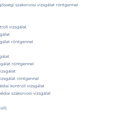
gősségi szakorvosi vizsgálat röntgennel
roll vizsgálat
gálat
sgálat röntgennel
gálat
zsgálat röntgennel
vizsgálat
vizsgálat röntgennel
diai kontroll vizsgálat
édiai szakorvosi vizsgálat
oll)