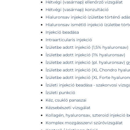
Hétvégi (vasárnap) ellenőrző vizsgálat
Hétvégi (vasárnap) konzultáció
Hialuronsav injekció ízületbe történő adás
Hialuronsav ismétlő injekció ízületbe tör
Injekció beadása
Intraarticularis injekció
Ízületbe adott injekció (1,5% hyaluronsav)
Ízületbe adott injekció (1% hyaluronsav)
Ízületbe adott injekció (pl. hyaluronsav) 
Ízületbe adott injekció (XL Chondro hyalu
Ízületbe adott injekció (XL Forte hyaluron
Ízületi injekció beadása - szakorvosi vizsg
Ízületi punkció
Kéz, csukló panaszai
Kézsebészeti vizsgálat
Kollagén, hyaluronsav, szteroid injekció 
Komplex mozgásszervi szűrővizsgálat