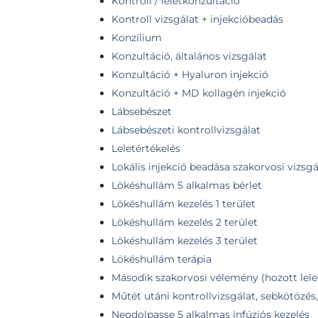
Kontroll / leletkonzultáció
Kontroll vizsgálat + injekcióbeadás
Konzílium
Konzultáció, általános vizsgálat
Konzultáció + Hyaluron injekció
Konzultáció + MD kollagén injekció
Lábsebészet
Lábsebészeti kontrollvizsgálat
Leletértékelés
Lokális injekció beadása szakorvosi vizsgá
Lökéshullám 5 alkalmas bérlet
Lökéshullám kezelés 1 terület
Lökéshullám kezelés 2 terület
Lökéshullám kezelés 3 terület
Lökéshullám terápia
Második szakorvosi vélemény (hozott lele
Műtét utáni kontrollvizsgálat, sebkötözés,
Neodolpasse 5 alkalmas infúziós kezelés