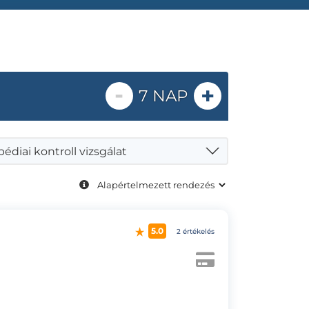
-
+
7 NAP
édiai kontroll vizsgálat
5.0
2 értékelés