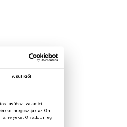
lag mellé adott injekció
A sütikről
+ SPRF terápia
ltáció
álat
lat + SPRF terápia
tosításához, valamint
élés
einkkel megosztjuk az Ön
rövid konzultációval
l, amelyeket Ön adott meg
sgálat