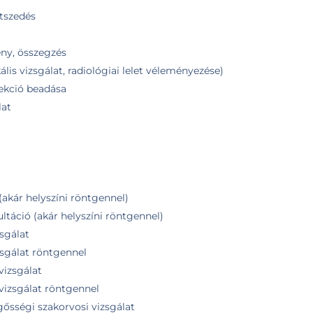
atszedés
ny, összegzés
kális vizsgálat, radiológiai lelet véleményezése)
jekció beadása
lat
(akár helyszíni röntgennel)
ultáció (akár helyszíni röntgennel)
zsgálat
zsgálat röntgennel
vizsgálat
 vizsgálat röntgennel
gősségi szakorvosi vizsgálat