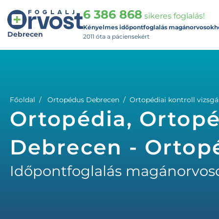
6 386 868
sikeres foglalás!
Kényelmes időpontfoglalás magánorvosokh
Debrecen
2011 óta a páciensekért
Főoldal
Ortopédus Debrecen
Ortopédiai kontroll vizsgá
Ortopédia, Ortopéd
Debrecen - Ortop
Időpontfoglalás magánorvos