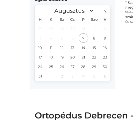
* Sz
megs
fele
szak
H
K
Sz
Cs
P
Szo
V
és s
27
28
29
30
31
1
2
3
4
5
6
7
8
9
10
11
12
13
14
15
16
17
18
19
20
21
22
23
24
25
26
27
28
29
30
31
1
2
3
4
5
6
Ortopédus Debrecen -