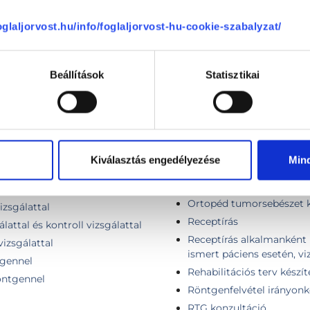
Ortopédiai szakorvosi vizs
foglaljorvost.hu/info/foglaljorvost-hu-cookie-szabalyzat/
Ortopédiai szakorvosi vizs
nel
Ortopédiai szakorvosi viz
vizsgálattal
Beállítások
Statisztikai
Ortopédiai szakorvosi vi
gennel
Ortopédiai távkonzultáci
Ortopédiai vizsgálat spo
Ortopédia kontroll vizsg
Ortopéd sebészeti konzul
Kiválasztás engedélyezése
Min
Ortopéd specialista szako
Ortopéd tumorsebészet k
Ortopéd tumorsebészet k
izsgálattal
Receptírás
attal és kontroll vizsgálattal
Receptírás alkalmanként 
vizsgálattal
ismert páciens esetén, vi
tgennel
Rehabilitációs terv készít
öntgennel
Röntgenfelvétel irányonk
RTG konzultáció