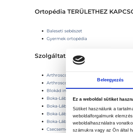
Ortopédia TERÜLETHEZ KAPC
Baleseti sebészet
Gyermek ortopédia
Szolgáltatások
Arthroscopos térdműtét
Beleegyezés
Arthroscopos vállműtét
Blokád injekció beadása szakorvosi vizsgá
Boka-Lábsebész kontroll vizsgálat
Ez a weboldal sütiket haszn
Boka-Lábsebész kontroll vizsgálat röntge
Sütiket használunk a tartal
Boka-Lábsebész szakorvosi vizsgálat
weboldalforgalmunk elemzésé
Boka-Lábsebész szakorvosi vizsgálat rön
weboldalhasználatra vonatko
Csecsemő ortopédiai szűrővizsgálat
számukra vagy az Ön által ha