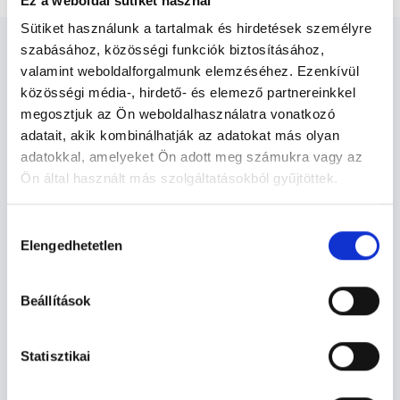
Ez a weboldal sütiket használ
Sütiket használunk a tartalmak és hirdetések személyre
szabásához, közösségi funkciók biztosításához,
valamint weboldalforgalmunk elemzéséhez. Ezenkívül
közösségi média-, hirdető- és elemező partnereinkkel
megosztjuk az Ön weboldalhasználatra vonatkozó
Ortopédus Debrecen -
adatait, akik kombinálhatják az adatokat más olyan
Ortopédia
adatokkal, amelyeket Ön adott meg számukra vagy az
Ön által használt más szolgáltatásokból gyűjtöttek.
Ortopédia TERÜLETHEZ KAPCSOLÓDÓ
Cookie
Hozzájárulás
SZAKTERÜLETEK
szabályzat:
https://foglaljorvost.hu/info/foglaljorvost-
Elengedhetetlen
kiválasztása
hu-cookie-szabalyzat/
Szolgáltatások
Beállítások
Budapesti és vidéki ortopédus orvosok
Statisztikai