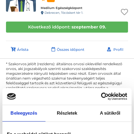
Medilum Egészségközpont
Debrecen, Tócóskert tér 1.
Következő időpont:
szeptember 09.
Árlista
Összes időpont
Profil
* Szakorvos jelölt (rezidens): általános orvosi oklevéllel rendelkező
orvos, aki jogszabályok szerinti szakorvosi szakképesítés
megszerzésére irányuló képzésben vesz részt. Ezen orvosok által
önállóan nem végezhető szakmai tevékenységért teljes
felelősséggel tartozik és azt közvetlenül felügyeli az egészségügyi
szolgáltató szakorvosa az első részvizsgáig, utána pedig a
szakorvosjelölt önállóan láthat el feladatokat. A foglaljorvost.hu
felelősségét kizárja esetleges névazonosságért bármely szakorvos
és szakorvosjelölt esetén.
Beleegyezés
Részletek
A sütikről
Főoldal
Ortopédus Debrecen