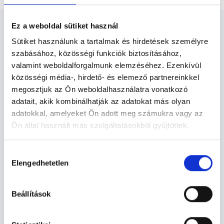
Ez a weboldal sütiket használ
Sütiket használunk a tartalmak és hirdetések személyre
szabásához, közösségi funkciók biztosításához,
valamint weboldalforgalmunk elemzéséhez. Ezenkívül
Urológus Debrecen - Urológia
közösségi média-, hirdető- és elemező partnereinkkel
megosztjuk az Ön weboldalhasználatra vonatkozó
A szakorvos által elrendelt kezelések hatásainak
adatait, akik kombinálhatják az adatokat más olyan
ellenőrzése céljából, meghatározott időközönként
adatokkal, amelyeket Ön adott meg számukra vagy az
felülvizsgálatra kell megjelennünk. Ilyenkor ellenőrzik a
Ön által használt más szolgáltatásokból gyűjtöttek.
gyógyulás menetét és ha az elmarad az elvárttól, akkor
alternatív vagy kiegészítő terápiát javasolnak.
Cookie
Hozzájárulás
szabályzat:
https://foglaljorvost.hu/info/foglaljorvost-
Elengedhetetlen
kiválasztása
Urológia TERÜLETHEZ KAPCSOLÓDÓ
hu-cookie-szabalyzat/
SZAKTERÜLETEK
Beállítások
Szolgáltatások