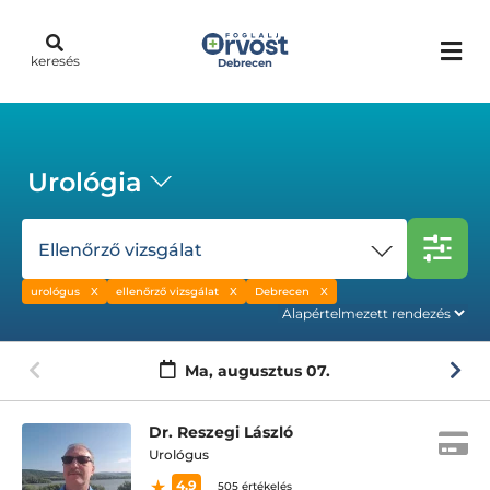
keresés
Debrecen
Urológia
Ellenőrző vizsgálat
urológus
ellenőrző vizsgálat
Debrecen
Ma,
augusztus 07.
Dr. Reszegi László
Urológus
4.9
505 értékelés