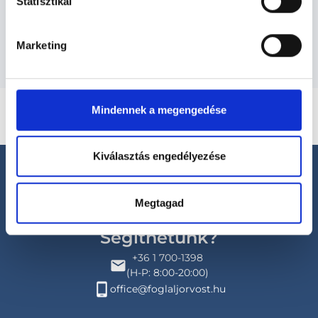
Statisztikai
Budapesti és vidéki urológus orvosok
Marketing
Mindennek a megengedése
Kiválasztás engedélyezése
Megtagad
Segíthetünk?
+36 1 700-1398
(H-P: 8:00-20:00)
office@foglaljorvost.hu