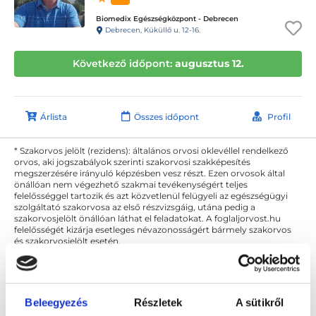
Biomedix Egészségközpont - Debrecen
Debrecen, Küküllő u. 12-16.
Következő időpont:
augusztus 12.
Árlista
Összes időpont
Profil
* Szakorvos jelölt (rezidens): általános orvosi oklevéllel rendelkező
orvos, aki jogszabályok szerinti szakorvosi szakképesítés
megszerzésére irányuló képzésben vesz részt. Ezen orvosok által
önállóan nem végezhető szakmai tevékenységért teljes
felelősséggel tartozik és azt közvetlenül felügyeli az egészségügyi
szolgáltató szakorvosa az első részvizsgáig, utána pedig a
szakorvosjelölt önállóan láthat el feladatokat. A foglaljorvost.hu
felelősségét kizárja esetleges névazonosságért bármely szakorvos
és szakorvosjelölt esetén.
Főoldal
Urológus Debrecen
Ellenőrző vizsgálat
Beleegyezés
Részletek
A sütikről