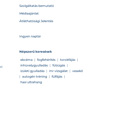
Szolgáltatás bemutató
Médiaajánlat
Átláthatósági Jelentés
Ingyen naptár
Népszerű keresések
ekcéma
|
fogfehérítés
|
torokfájás
|
ínhüvelygyulladás
|
fülzúgás
|
ri
izületi gyulladás
|
mr vizsgálat
|
vesekő
|
autogén tréning
|
fülfájás
|
hasi ultrahang