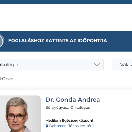
FOGLALÁSHOZ KATTINTS AZ IDŐPONTRA
kológia
Válas
1 Orvos
Dr. Gonda Andrea
Bőrgyógyász, Onkológus
Medilum Egészségközpont
Debrecen, Tócóskert tér 1.