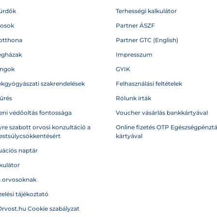
ürdők
Terhességi kalkulátor
vosok
Partner ÁSZF
otthona
Partner GTC (English)
égházak
Impresszum
angok
GYIK
kgyógyászati szakrendelések
Felhasználási feltételek
űrés
Rólunk írták
eni védőoltás fontossága
Voucher vásárlás bankkártyával
re szabott orvosi konzultáció a
Online fizetés OTP Egészségpénztá
testsúlycsökkentésért
kártyával
ációs naptár
kulátor
s orvosoknak
elési tájékoztató
Orvost.hu Cookie szabályzat