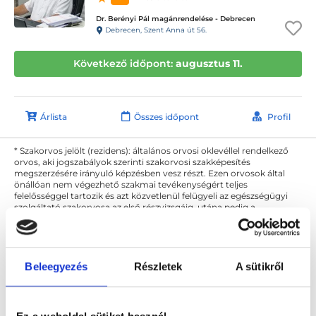
Dr. Berényi Pál magánrendelése - Debrecen
Debrecen, Szent Anna út 56.
Következő időpont:
augusztus 11.
Árlista
Összes időpont
Profil
* Szakorvos jelölt (rezidens): általános orvosi oklevéllel rendelkező
orvos, aki jogszabályok szerinti szakorvosi szakképesítés
megszerzésére irányuló képzésben vesz részt. Ezen orvosok által
önállóan nem végezhető szakmai tevékenységért teljes
felelősséggel tartozik és azt közvetlenül felügyeli az egészségügyi
szolgáltató szakorvosa az első részvizsgáig, utána pedig a
szakorvosjelölt önállóan láthat el feladatokat. A foglaljorvost.hu
felelősségét kizárja esetleges névazonosságért bármely szakorvos
és szakorvosjelölt esetén.
Beleegyezés
Részletek
A sütikről
Főoldal
Nemigyógyász Debrecen
STD kontroll