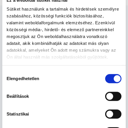
Ez a weboldal sütiket használ
Sütiket használunk a tartalmak és hirdetések személyre
szabásához, közösségi funkciók biztosításához,
valamint weboldalforgalmunk elemzéséhez. Ezenkívül
közösségi média-, hirdető- és elemező partnereinkkel
megosztjuk az Ön weboldalhasználatra vonatkozó
Nemigyógyász Debrecen -
adatait, akik kombinálhatják az adatokat más olyan
Nemigyógyászat
adatokkal, amelyeket Ön adott meg számukra vagy az
Ön által használt más szolgáltatásokból gyűjtöttek.
Nemigyógyászat TERÜLETHEZ
Cookie
Hozzájárulás
KAPCSOLÓDÓ SZAKTERÜLETEK
szabályzat:
https://foglaljorvost.hu/info/foglaljorvost-
Elengedhetetlen
kiválasztása
hu-cookie-szabalyzat/
Szolgáltatások
Beállítások
Budapesti és vidéki nemigyógyász orvosok
Statisztikai