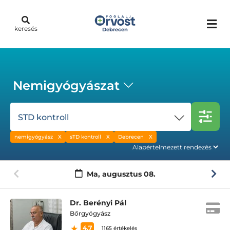
keresés
Debrecen
Nemigyógyászat
STD kontroll
nemigyógyász
sTD kontroll
Debrecen
Ma,
augusztus 08.
Dr. Berényi Pál
Bőrgyógyász
4.7
1165 értékelés