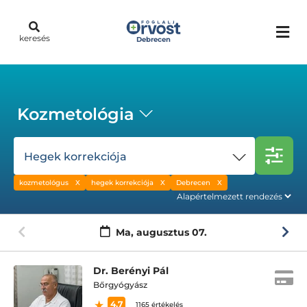
keresés
Debrecen
Kozmetológia
Hegek korrekciója
kozmetológus
hegek korrekciója
Debrecen
Ma,
augusztus 07.
Dr. Berényi Pál
Bőrgyógyász
4.7
1165 értékelés