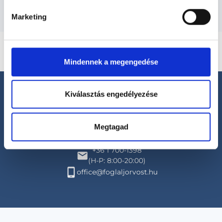
Marketing
Mindennek a megengedése
Kiválasztás engedélyezése
Megtagad
Segíthetünk?
+36 1 700-1398
(H-P: 8:00-20:00)
office@foglaljorvost.hu