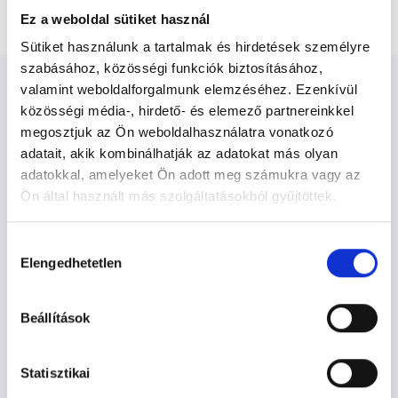
Hegek korrekciója
Ez a weboldal sütiket használ
Sütiket használunk a tartalmak és hirdetések személyre
szabásához, közösségi funkciók biztosításához,
valamint weboldalforgalmunk elemzéséhez. Ezenkívül
közösségi média-, hirdető- és elemező partnereinkkel
megosztjuk az Ön weboldalhasználatra vonatkozó
adatait, akik kombinálhatják az adatokat más olyan
Kozmetológus Debrecen -
adatokkal, amelyeket Ön adott meg számukra vagy az
Kozmetológia
Ön által használt más szolgáltatásokból gyűjtöttek.
Cookie
Hozzájárulás
Kozmetológia TERÜLETHEZ KAPCSOLÓDÓ
szabályzat:
https://foglaljorvost.hu/info/foglaljorvost-
Elengedhetetlen
kiválasztása
SZAKTERÜLETEK
hu-cookie-szabalyzat/
Beállítások
Szolgáltatások
Statisztikai
Budapesti és vidéki kozmetológus orvosok