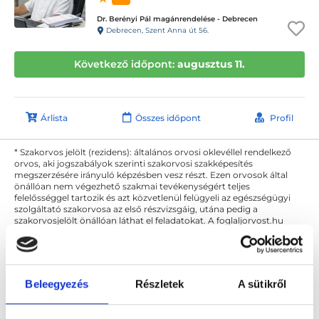
Dr. Berényi Pál magánrendelése - Debrecen
Debrecen, Szent Anna út 56.
Következő időpont:
augusztus 11.
Árlista
Összes időpont
Profil
* Szakorvos jelölt (rezidens): általános orvosi oklevéllel rendelkező
orvos, aki jogszabályok szerinti szakorvosi szakképesítés
megszerzésére irányuló képzésben vesz részt. Ezen orvosok által
önállóan nem végezhető szakmai tevékenységért teljes
felelősséggel tartozik és azt közvetlenül felügyeli az egészségügyi
szolgáltató szakorvosa az első részvizsgáig, utána pedig a
szakorvosjelölt önállóan láthat el feladatokat. A foglaljorvost.hu
felelősségét kizárja esetleges névazonosságért bármely szakorvos
és szakorvosjelölt esetén.
Beleegyezés
Részletek
A sütikről
Főoldal
Kozmetológus Debrecen