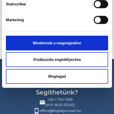
Szolgáltatások
Statisztikai
Budapesti és vidéki kozmetológus orvosok
Marketing
Mindennek a megengedése
Kiválasztás engedélyezése
Megtagad
Segíthetünk?
+36 1 700-1398
(H-P: 8:00-20:00)
office@foglaljorvost.hu