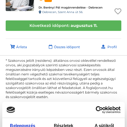
Dr. Berényi Pál magánrendelése - Debrecen
Debrecen, Szent Anna út 56.
Következő időpont:
augusztus 11.
Árlista
Összes időpont
Profil
* Szakorvos jelölt (rezidens): általános orvosi oklevéllel rendelkező
orvos, aki jogszabályok szerinti szakorvosi szakképesítés
megszerzésére irányuló képzésben vesz részt. Ezen orvosok által
önállóan nem végezhető szakmai tevékenységért teljes
felelősséggel tartozik és azt közvetlenül felügyeli az egészségügyi
szolgáltató szakorvosa az első részvizsgáig, utána pedig a
szakorvosjelölt önállóan láthat el feladatokat. A foglaljorvost.hu
felelősségét kizárja esetleges névazonosságért bármely szakorvos
és szakorvosjelölt esetén.
Főoldal
Kozmetológus Debrecen
Egyéb
Beleegyezés
Részletek
A sütikről