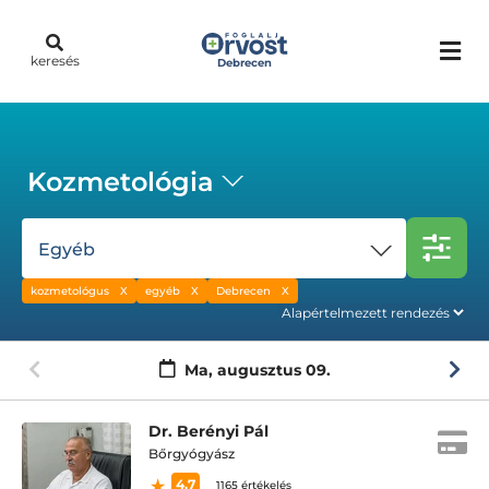
keresés
Debrecen
Kozmetológia
Egyéb
kozmetológus
egyéb
Debrecen
Ma,
augusztus 09.
Dr. Berényi Pál
Bőrgyógyász
4.7
1165 értékelés