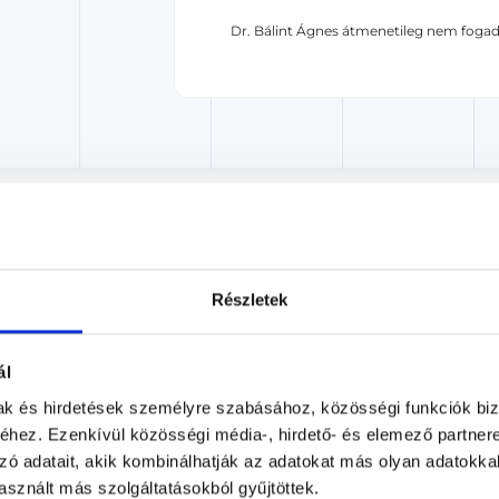
Dr. Bálint Ágnes átmenetileg nem fogad
akorvos jelölt (rezidens): általános orvosi oklevéllel rendelkező orvos, aki j
zerzésére irányuló képzésben vesz részt. Ezen orvosok által önállóan nem
lősséggel tartozik és azt közvetlenül felügyeli az egészségügyi szolgáltató s
orvosjelölt önállóan láthat el feladatokat. A foglaljorvost.hu felelősségét 
zakorvosjelölt esetén.
Részletek
ál
n - Bőrgyógyászat
mak és hirdetések személyre szabásához, közösségi funkciók biz
hez. Ezenkívül közösségi média-, hirdető- és elemező partner
zó adatait, akik kombinálhatják az adatokat más olyan adatokka
lakulásáért, néhány közülük veszélyes is lehet, illetve fájdalomma
sznált más szolgáltatásokból gyűjtöttek.