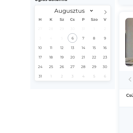
H
K
Sz
Cs
P
Szo
V
27
28
29
30
31
1
2
3
4
5
6
7
8
9
10
11
12
13
14
15
16
17
18
19
20
21
22
23
24
25
26
27
28
29
30
31
1
2
3
4
5
6
Cs