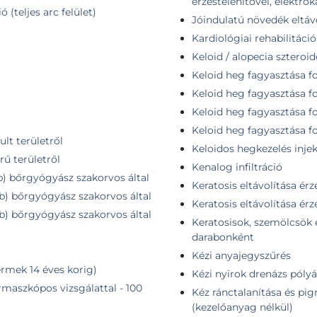
érzéstelenítővel, elektro
 (teljes arc felület)
Jóindulatú növedék eltáv
Kardiológiai rehabilitáció
Keloid / alopecia szteroido
Keloid heg fagyasztása fo
a
Keloid heg fagyasztása f
Keloid heg fagyasztása f
Keloid heg fagyasztása f
lt területről
Keloidos hegkezelés injek
rű területről
Kenalog infiltráció
db) bőrgyógyász szakorvos által
Keratosis eltávolítása érzé
db) bőrgyógyász szakorvos által
Keratosis eltávolítása érz
db) bőrgyógyász szakorvos által
Keratosisok, szemölcsök e
darabonként
Kézi anyajegyszűrés
rmek 14 éves korig)
Kézi nyirok drenázs pólyá
maszkópos vizsgálattal - 100
Kéz ránctalanítása és pig
(kezelőanyag nélkül)