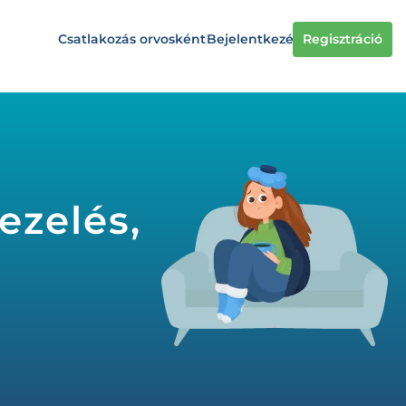
Csatlakozás orvosként
Bejelentkezés
Regisztráció
ezelés,