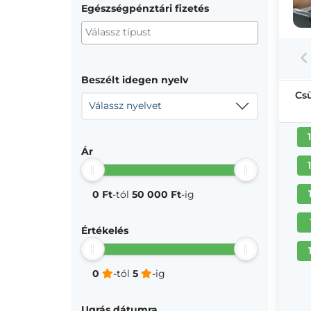
Egészségpénztári fizetés
Beszélt idegen nyelv
Cs
Válassz nyelvet
Ár
0 Ft
-tól
50 000 Ft
-ig
Értékelés
0
-tól
5
-ig
Ugrás dátumra