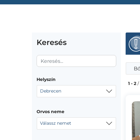
Keresés
Bő
Helyszín
1 - 2
/
Debrecen
Orvos neme
Válassz nemet