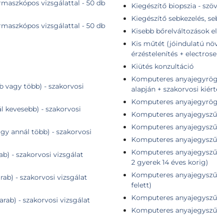
maszkópos vizsgálattal - 50 db
Kiegészítő biopszia - szö
Kiegészítő sebkezelés, s
maszkópos vizsgálattal - 50 db
Kisebb bőrelváltozások el
Kis műtét (jóindulatú növ
érzéstelenítés + electrose
Kiütés konzultáció
Komputeres anyajegyrögzítés + összehasonlító elem
b vagy több) - szakorvosi
alapján + szakorvosi kiér
Komputeres anyajegyrögzí
ál kevesebb) - szakorvosi
Komputeres anyajegyszűr
Komputeres anyajegyszűré
agy annál több) - szakorvosi
Komputeres anyajegyszűr
Komputeres anyajegyszűré
ab) - szakorvosi vizsgálat
2 gyerek 14 éves korig)
Komputeres anyajegyszűré
rab) - szakorvosi vizsgálat
felett)
Komputeres anyajegyszűré
arab) - szakorvosi vizsgálat
Komputeres anyajegyszűré