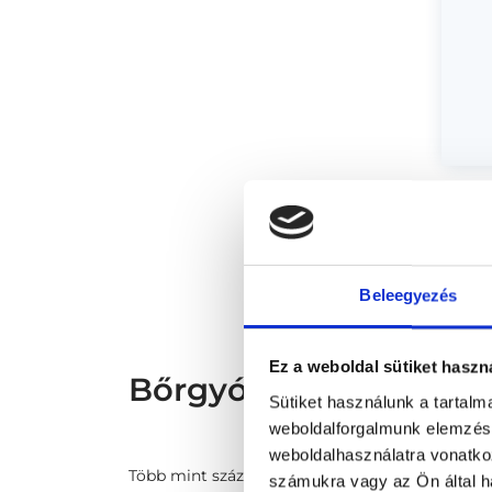
* Sz
megs
fele
szak
és s
Beleegyezés
Ez a weboldal sütiket haszn
Bőrgyógyász Debrece
Sütiket használunk a tartal
weboldalforgalmunk elemzésé
weboldalhasználatra vonatko
Több mint száz vírusfaj felelős a szemölcsök kia
számukra vagy az Ön által ha