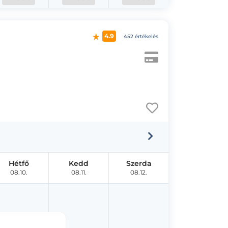
4.9
452 értékelés
Hétfő
Kedd
Szerda
08.10.
08.11.
08.12.