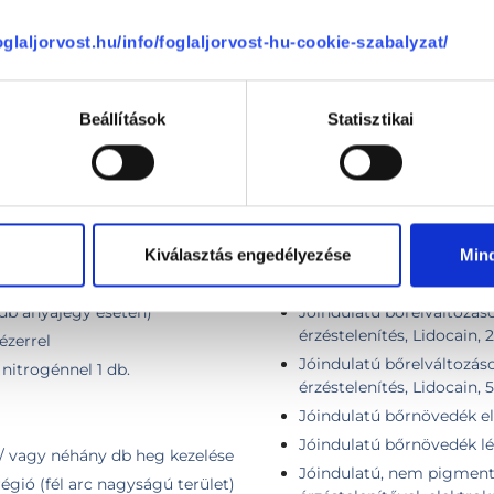
egfelelő szakemberre.
foglaljorvost.hu/info/foglaljorvost-hu-cookie-szabalyzat/
KAPCSOLÓDÓ SZAKTERÜLETEK
Beállítások
Statisztikai
Plasztikai sebészet
Kiválasztás engedélyezése
Min
 db anyajegy esetén)
Jóindulatú bőrelváltozáso
érzéstelenítés, Lidocain, 
ézerrel
Jóindulatú bőrelváltozáso
 nitrogénnel 1 db.
érzéstelenítés, Lidocain, 
Jóindulatú bőrnövedék elt
Jóindulatú bőrnövedék léz
 / vagy néhány db heg kezelése
Jóindulatú, nem pigmentál
égió (fél arc nagyságú terület)