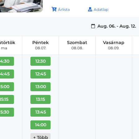
Árlista
Adatlap
Aug. 06. - Aug. 12.
ütörtök
Péntek
Szombat
Vasárnap
ma
08.07.
08.08.
08.09.
14:30
12:30
14:45
12:45
15:00
13:00
15:15
13:15
15:30
13:45
14:00
+ Több