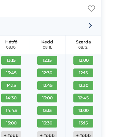
Hétfő
Kedd
Szerda
08.10.
08.11.
08.12.
13:15
12:15
12:00
13:45
12:30
12:15
14:15
12:45
12:30
14:30
13:00
12:45
14:45
13:15
13:00
15:00
13:30
13:15
+ Több
+ Több
+ Több