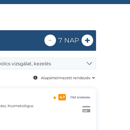
-
+
7 NAP
lcs vizsgálat, kezelés
4.7
1163 értékelés
ász, Kozmetológus