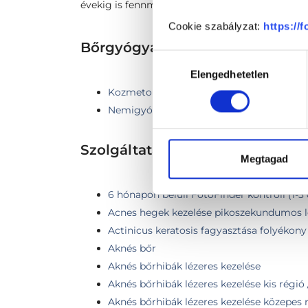
évekig is fennmaradhat. Eltávolítását bízzuk m
Cookie szabályzat:
https://
Bőrgyógyászat TERÜLETHEZ 
Hozzájárulás
Elengedhetetlen
kiválasztása
Kozmetológia
Nemigyógyászat
Szolgáltatások
Megtagad
6 hónapon belüli FotoFinder kontroll (1-3
Acnes hegek kezelése pikoszekundumos l
Actinicus keratosis fagyasztása folyékony
Aknés bőr
Aknés bőrhibák lézeres kezelése
Aknés bőrhibák lézeres kezelése kis régió
Aknés bőrhibák lézeres kezelése közepes r