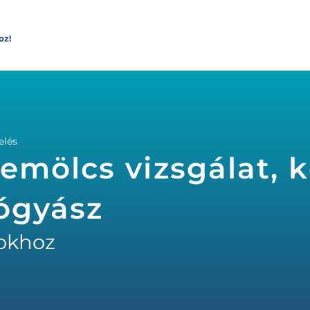
oz!
elés
emölcs vizsgálat, k
ógyász
okhoz