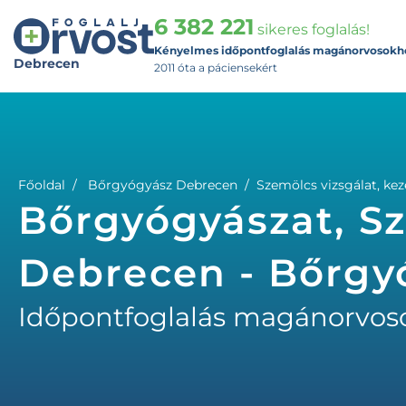
6 382 221
sikeres foglalás!
Kényelmes időpontfoglalás magánorvosokh
Debrecen
2011 óta a páciensekért
Főoldal
Bőrgyógyász Debrecen
Szemölcs vizsgálat, kez
Bőrgyógyászat, Sz
Debrecen - Bőrgy
Időpontfoglalás magánorvos