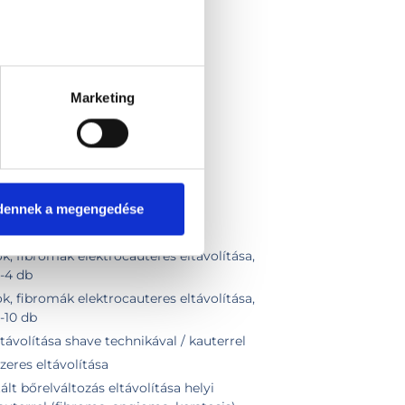
Marketing
dennek a megengedése
k, fibromák elektrocauteres eltávolítása,
2-4 db
k, fibromák elektrocauteres eltávolítása,
5-10 db
ávolítása shave technikával / kauterrel
eres eltávolítása
t bőrelváltozás eltávolítása helyi