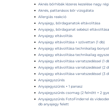
Aknés bőrhibák lézeres kezelése nagy régió
Aknés, pattanásos bőr vizsgálata
Allergiás reakció
Anyajegy, bőrdaganatok eltávolítása
Anyajegy, bőrdaganat sebészi eltávolítás
Anyajegy eltávolítás
Anyajegy eltávolítása + szövettan (1 db)
Anyajegy eltávolítása technikailag bonyolu
Anyajegy eltávolítása technikailag egysze
Anyajegy eltávolítása varratszedéssel (1 
Anyajegy eltávolítása varratszedéssel (2 
Anyajegy eltávolítása varratszedéssel (3 
Anyajegyszűrés
Anyajegyszűrés + 1 panasz
Anyajegyszűrés csomag (2 felnőtt + 2 gye
Anyajegyszűrés FotoFinderrel és videoder
db anyajegy felett