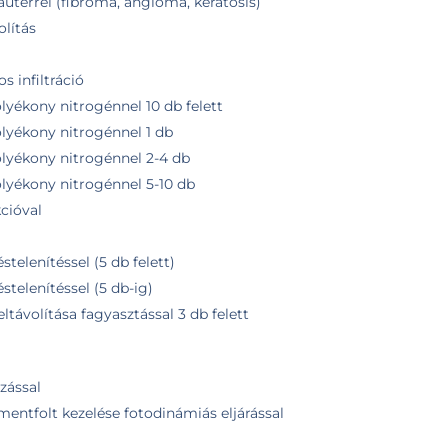
kauterrel (fibroma, angioma, keratosis)
olítás
s infiltráció
lyékony nitrogénnel 10 db felett
olyékony nitrogénnel 1 db
olyékony nitrogénnel 2-4 db
olyékony nitrogénnel 5-10 db
cióval
stelenítéssel (5 db felett)
éstelenítéssel (5 db-ig)
ltávolítása fagyasztással 3 db felett
zással
mentfolt kezelése fotodinámiás eljárással