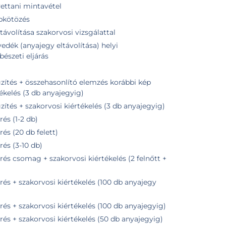
vettani mintavétel
ebkötözés
távolítása szakorvosi vizsgálattal
edék (anyajegy eltávolítása) helyi
bészeti eljárás
zés korábbi kép
tékelés (3 db anyajegyig)
tés + szakorvosi kiértékelés (3 db anyajegyig)
és (1-2 db)
s (20 db felett)
és (3-10 db)
s csomag + szakorvosi kiértékelés (2 felnőtt +
s + szakorvosi kiértékelés (100 db anyajegy
s + szakorvosi kiértékelés (100 db anyajegyig)
s + szakorvosi kiértékelés (50 db anyajegyig)