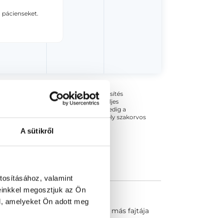
 pácienseket.
ogszabályok szerinti szakorvosi szakképesítés
 végezhető szakmai tevékenységért teljes
zakorvosa az első részvizsgáig, utána pedig a
kizárja esetleges névazonosságért bármely szakorvos
A sütikről
tosításához, valamint
einkkel megosztjuk az Ön
l, amelyeket Ön adott meg
l jár. Van, amelyik néhány hétig, más fajtája