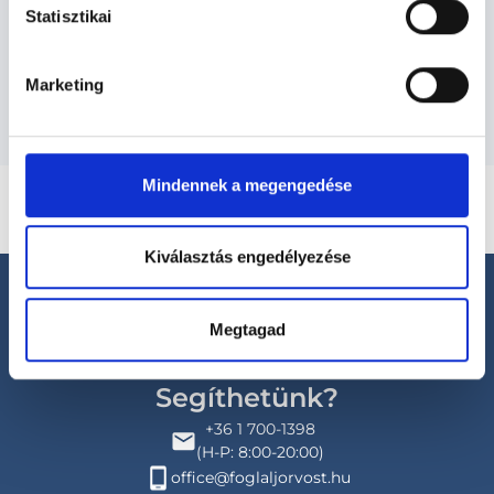
Szolgáltatások
Statisztikai
Budapesti és vidéki bőrgyógyász orvosok
Marketing
Mindennek a megengedése
Kiválasztás engedélyezése
Megtagad
Segíthetünk?
+36 1 700-1398
(H-P: 8:00-20:00)
office@foglaljorvost.hu