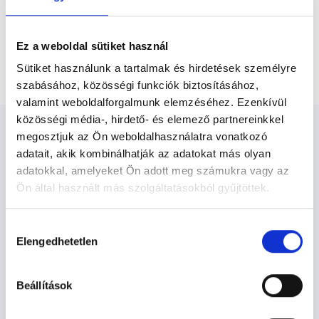
Főoldal
Bőrgyógyász Debrecen
Receptírás alkalmanként (rendszeresen használt
Ez a weboldal sütiket használ
gyógyszer-készítmény, ismert páciens esetén,
vizsgálat nélkül)
Sütiket használunk a tartalmak és hirdetések személyre
szabásához, közösségi funkciók biztosításához,
valamint weboldalforgalmunk elemzéséhez. Ezenkívül
közösségi média-, hirdető- és elemező partnereinkkel
megosztjuk az Ön weboldalhasználatra vonatkozó
adatait, akik kombinálhatják az adatokat más olyan
adatokkal, amelyeket Ön adott meg számukra vagy az
Bőrgyógyász Debrecen -
Ön által használt más szolgáltatásokból gyűjtöttek.
Bőrgyógyászat
Cookie
Hozzájárulás
szabályzat:
https://foglaljorvost.hu/info/foglaljorvost-
Elengedhetetlen
kiválasztása
hu-cookie-szabalyzat/
Bőrgyógyászat TERÜLETHEZ
KAPCSOLÓDÓ SZAKTERÜLETEK
Beállítások