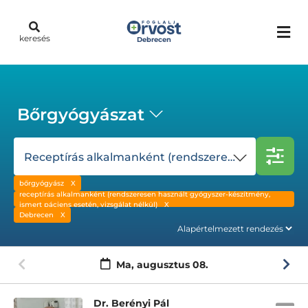
keresés
Debrecen
Bőrgyógyászat
Receptírás alkalmanként (rendszeresen használt gyógyszer-készítmény, ismert páciens esetén, vizsgálat nélkül)
bőrgyógyász
receptírás alkalmanként (rendszeresen használt gyógyszer-készítmény,
ismert páciens esetén, vizsgálat nélkül)
Debrecen
Ma,
augusztus 08.
Dr. Berényi Pál