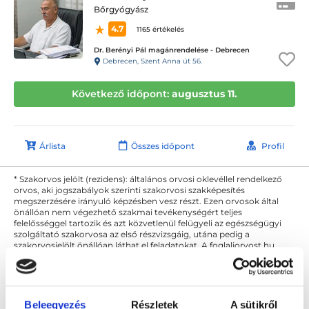
Bőrgyógyász
4.7
1165 értékelés
Dr. Berényi Pál magánrendelése - Debrecen
Debrecen, Szent Anna út 56.
Következő időpont:
augusztus 11.
Árlista
Összes időpont
Profil
* Szakorvos jelölt (rezidens): általános orvosi oklevéllel rendelkező
orvos, aki jogszabályok szerinti szakorvosi szakképesítés
megszerzésére irányuló képzésben vesz részt. Ezen orvosok által
önállóan nem végezhető szakmai tevékenységért teljes
felelősséggel tartozik és azt közvetlenül felügyeli az egészségügyi
szolgáltató szakorvosa az első részvizsgáig, utána pedig a
szakorvosjelölt önállóan láthat el feladatokat. A foglaljorvost.hu
felelősségét kizárja esetleges névazonosságért bármely szakorvos
és szakorvosjelölt esetén.
Beleegyezés
Részletek
A sütikről