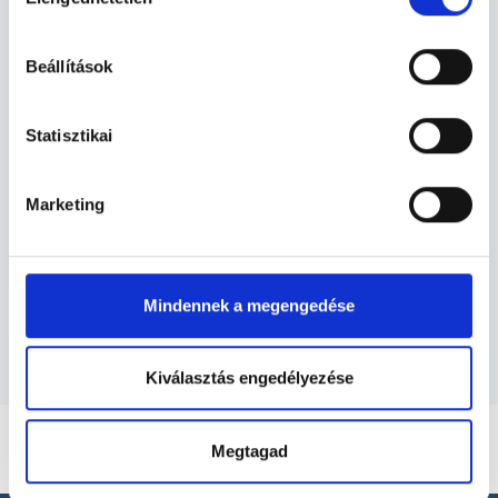
kiválasztása
hu-cookie-szabalyzat/
Bőrgyógyász Debrecen -
Bőrgyógyászat
Beállítások
Statisztikai
Bőrgyógyászat TERÜLETHEZ
KAPCSOLÓDÓ SZAKTERÜLETEK
Marketing
Szolgáltatások
Budapesti és vidéki bőrgyógyász orvosok
Mindennek a megengedése
Kiválasztás engedélyezése
Megtagad