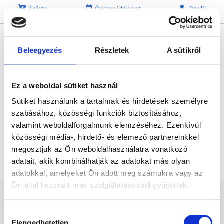
Árlista
Összes időpont
Profil
* Szakorvos jelölt (rezidens): általános orvosi oklevéllel rendelkező
orvos, aki jogszabályok szerinti szakorvosi szakképesítés
megszerzésére irányuló képzésben vesz részt. Ezen orvosok által
Beleegyezés
Részletek
A sütikről
önállóan nem végezhető szakmai tevékenységért teljes
felelősséggel tartozik és azt közvetlenül felügyeli az egészségügyi
szolgáltató szakorvosa az első részvizsgáig, utána pedig a
szakorvosjelölt önállóan láthat el feladatokat. A foglaljorvost.hu
Ez a weboldal sütiket használ
felelősségét kizárja esetleges névazonosságért bármely szakorvos
és szakorvosjelölt esetén.
Sütiket használunk a tartalmak és hirdetések személyre
szabásához, közösségi funkciók biztosításához,
valamint weboldalforgalmunk elemzéséhez. Ezenkívül
Főoldal
Bőrgyógyász Debrecen
közösségi média-, hirdető- és elemező partnereinkkel
megosztjuk az Ön weboldalhasználatra vonatkozó
Fibroma eltávolítás elektrocauterrel (1 db)
adatait, akik kombinálhatják az adatokat más olyan
adatokkal, amelyeket Ön adott meg számukra vagy az
Ön által használt más szolgáltatásokból gyűjtöttek.
Cookie
Hozzájárulás
szabályzat:
https://foglaljorvost.hu/info/foglaljorvost-
Elengedhetetlen