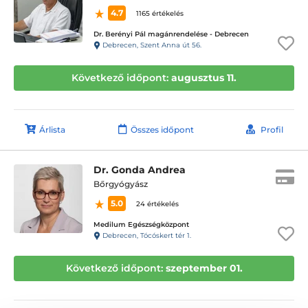
4.7
1165 értékelés
Dr. Berényi Pál magánrendelése - Debrecen
Debrecen, Szent Anna út 56.
Következő időpont:
augusztus 11.
Árlista
Összes időpont
Profil
Dr. Gonda Andrea
Bőrgyógyász
5.0
24 értékelés
Medilum Egészségközpont
Debrecen, Tócóskert tér 1.
Következő időpont:
szeptember 01.