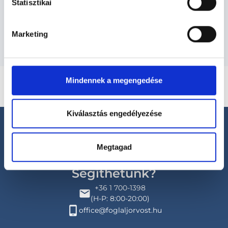
Statisztikai
Budapesti és vidéki bőrgyógyász orvosok
Marketing
Mindennek a megengedése
Kiválasztás engedélyezése
Megtagad
Segíthetünk?
+36 1 700-1398
(H-P: 8:00-20:00)
office@foglaljorvost.hu