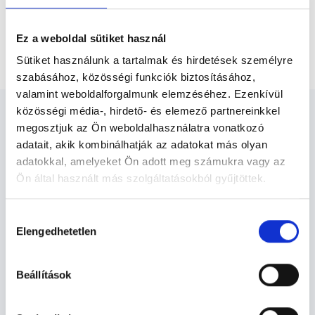
Főoldal
Bőrgyógyász Debrecen
Bőrelváltozás eltávolítása égetéssel 10 darabig
Ez a weboldal sütiket használ
szakorvosi vizsgálattal
Sütiket használunk a tartalmak és hirdetések személyre
szabásához, közösségi funkciók biztosításához,
valamint weboldalforgalmunk elemzéséhez. Ezenkívül
közösségi média-, hirdető- és elemező partnereinkkel
megosztjuk az Ön weboldalhasználatra vonatkozó
adatait, akik kombinálhatják az adatokat más olyan
adatokkal, amelyeket Ön adott meg számukra vagy az
Bőrgyógyász Debrecen -
Ön által használt más szolgáltatásokból gyűjtöttek.
Bőrgyógyászat
Cookie
Hozzájárulás
szabályzat:
https://foglaljorvost.hu/info/foglaljorvost-
Elengedhetetlen
kiválasztása
Bőrgyógyászat TERÜLETHEZ
hu-cookie-szabalyzat/
KAPCSOLÓDÓ SZAKTERÜLETEK
Beállítások
Szolgáltatások