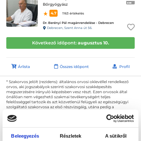
Bőrgyógyász
4.7
1163 értékelés
Dr. Berényi Pál magánrendelése - Debrecen
Debrecen, Szent Anna út 56.
Következő időpont:
augusztus 10.
Árlista
Összes időpont
Profil
* Szakorvos jelölt (rezidens): általános orvosi oklevéllel rendelkező
orvos, aki jogszabályok szerinti szakorvosi szakképesítés
megszerzésére irányuló képzésben vesz részt. Ezen orvosok által
önállóan nem végezhető szakmai tevékenységért teljes
felelősséggel tartozik és azt közvetlenül felügyeli az egészségügyi
szolgáltató szakorvosa az első részvizsgáig, utána pedig a
szakorvosjelölt önállóan láthat el feladatokat. A foglaljorvost.hu
felelősségét kizárja esetleges névazonosságért bármely szakorvos
és szakorvosjelölt esetén.
Beleegyezés
Részletek
A sütikről