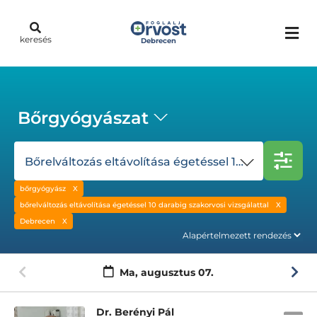
keresés
Debrecen
Bőrgyógyászat
Bőrelváltozás eltávolítása égetéssel 10 darabig szakorvosi vizsgálattal
bőrgyógyász
bőrelváltozás eltávolítása égetéssel 10 darabig szakorvosi vizsgálattal
Debrecen
Ma,
augusztus 07.
Dr. Berényi Pál