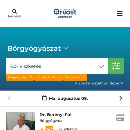
keresés
Debrecen
Bőrgyógyászat
Bőr viszketés
bőrgyógyász
bőr viszketés
Debrecen
Ma,
augusztus 09.
Dr. Berényi Pál
Bőrgyógyász
4.7
1165 értékelés