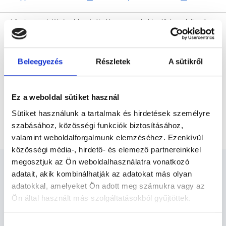
* Szakorvos jelölt (rezidens): általános orvosi oklevéllel rendelkező
orvos, aki jogszabályok szerinti szakorvosi szakképesítés
megszerzésére irányuló képzésben vesz részt. Ezen orvosok által
önállóan nem végezhető szakmai tevékenységért teljes
felelősséggel tartozik és azt közvetlenül felügyeli az egészségügyi
Beleegyezés
Részletek
A sütikről
szolgáltató szakorvosa az első részvizsgáig, utána pedig a
szakorvosjelölt önállóan láthat el feladatokat. A foglaljorvost.hu
felelősségét kizárja esetleges névazonosságért bármely szakorvos
és szakorvosjelölt esetén.
Ez a weboldal sütiket használ
Sütiket használunk a tartalmak és hirdetések személyre
Főoldal
Bőrgyógyász Debrecen
Bőr viszketés
szabásához, közösségi funkciók biztosításához,
valamint weboldalforgalmunk elemzéséhez. Ezenkívül
közösségi média-, hirdető- és elemező partnereinkkel
megosztjuk az Ön weboldalhasználatra vonatkozó
adatait, akik kombinálhatják az adatokat más olyan
adatokkal, amelyeket Ön adott meg számukra vagy az
Ön által használt más szolgáltatásokból gyűjtöttek.
Bőrgyógyász Debrecen -
Bőrgyógyászat
Cookie
Hozzájárulás