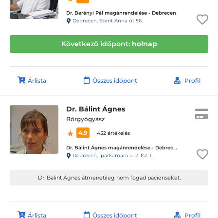
Dr. Berényi Pál magánrendelése - Debrecen
Debrecen, Szent Anna út 56.
Következő időpont:
holnap
Árlista
Összes időpont
Profil
Dr. Bálint Ágnes
Bőrgyógyász
4.9
452 értékelés
Dr. Bálint Ágnes magánrendelése - Debrecen
Debrecen, Iparkamara u. 2. fsz. 1.
Dr. Bálint Ágnes átmenetileg nem fogad pácienseket.
Árlista
Összes időpont
Profil