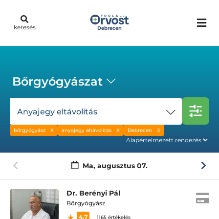
keresés
Debrecen
Bőrgyógyászat
Anyajegy eltávolítás
bőrgyógyász
anyajegy eltávolítás
Debrecen
Ma,
augusztus 07.
Dr. Berényi Pál
Bőrgyógyász
4.7
1165 értékelés