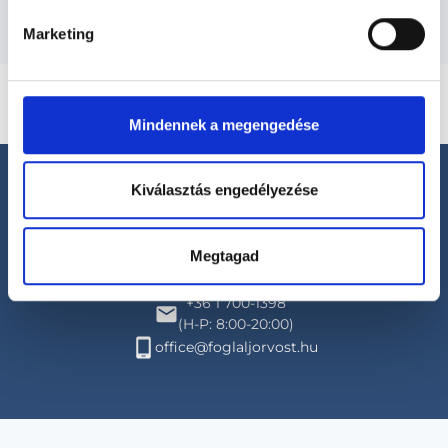
Marketing
Mindennek a megengedése
Kiválasztás engedélyezése
Megtagad
Segíthetünk?
+36 1 700-1398
(H-P: 8:00-20:00)
office@foglaljorvost.hu