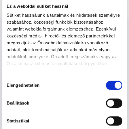
Anyajegy eltávolítás
Ez a weboldal sütiket használ
Sütiket használunk a tartalmak és hirdetések személyre
szabásához, közösségi funkciók biztosításához,
valamint weboldalforgalmunk elemzéséhez. Ezenkívül
közösségi média-, hirdető- és elemező partnereinkkel
megosztjuk az Ön weboldalhasználatra vonatkozó
adatait, akik kombinálhatják az adatokat más olyan
Bőrgyógyász Debrecen -
adatokkal, amelyeket Ön adott meg számukra vagy az
Bőrgyógyászat
Ön által használt más szolgáltatásokból gyűjtöttek.
Cookie
Hozzájárulás
Bőrgyógyászat TERÜLETHEZ
szabályzat:
https://foglaljorvost.hu/info/foglaljorvost-
Elengedhetetlen
kiválasztása
KAPCSOLÓDÓ SZAKTERÜLETEK
hu-cookie-szabalyzat/
Beállítások
Szolgáltatások
Statisztikai
Budapesti és vidéki bőrgyógyász orvosok