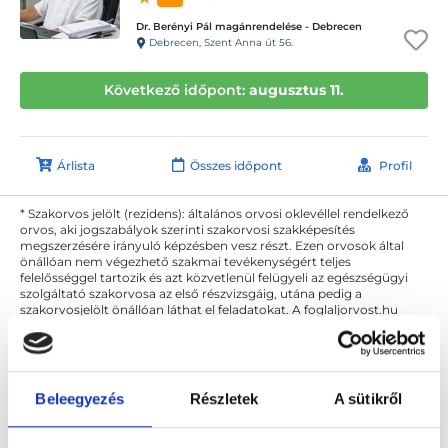
Dr. Berényi Pál magánrendelése - Debrecen
Debrecen, Szent Anna út 56.
Következő időpont:
augusztus 11.
Árlista
Összes időpont
Profil
* Szakorvos jelölt (rezidens): általános orvosi oklevéllel rendelkező
orvos, aki jogszabályok szerinti szakorvosi szakképesítés
megszerzésére irányuló képzésben vesz részt. Ezen orvosok által
önállóan nem végezhető szakmai tevékenységért teljes
felelősséggel tartozik és azt közvetlenül felügyeli az egészségügyi
szolgáltató szakorvosa az első részvizsgáig, utána pedig a
szakorvosjelölt önállóan láthat el feladatokat. A foglaljorvost.hu
felelősségét kizárja esetleges névazonosságért bármely szakorvos
és szakorvosjelölt esetén.
Beleegyezés
Részletek
A sütikről
Főoldal
Bőrgyógyász Debrecen