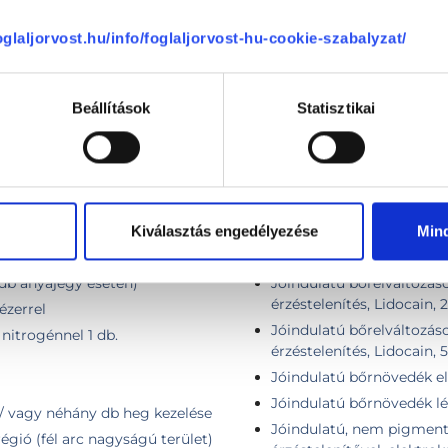
ezelésre is szükség lehet.
foglaljorvost.hu/info/foglaljorvost-hu-cookie-szabalyzat/
KAPCSOLÓDÓ SZAKTERÜLETEK
Beállítások
Statisztikai
Plasztikai sebészet
Kiválasztás engedélyezése
Min
 db anyajegy esetén)
Jóindulatú bőrelváltozáso
érzéstelenítés, Lidocain, 
ézerrel
Jóindulatú bőrelváltozáso
 nitrogénnel 1 db.
érzéstelenítés, Lidocain, 
Jóindulatú bőrnövedék elt
Jóindulatú bőrnövedék léz
 / vagy néhány db heg kezelése
Jóindulatú, nem pigmentál
égió (fél arc nagyságú terület)