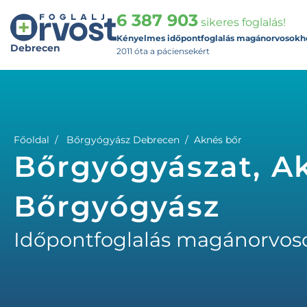
6 387 903
sikeres foglalás!
Kényelmes időpontfoglalás magánorvosokh
Debrecen
2011 óta a páciensekért
Főoldal
Bőrgyógyász Debrecen
Aknés bőr
Bőrgyógyászat, Ak
Bőrgyógyász
Időpontfoglalás magánorvos