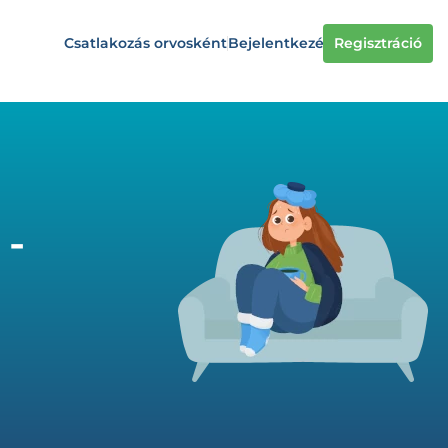
Csatlakozás orvosként
Bejelentkezés
Regisztráció
 -