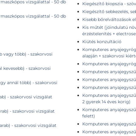
maszkópos vizsgálattal - 50 db
Kiegészítő biopszia - szö
Kiegészítő sebkezelés, s
maszkópos vizsgálattal - 50 db
Kisebb bőrelváltozások el
Kis műtét (jóindulatú növ
érzéstelenítés + electrose
Kiütés konzultáció
Komputeres anyajegyrögzítés + összehasonlító elem
b vagy több) - szakorvosi
alapján + szakorvosi kiér
Komputeres anyajegyrögzí
ál kevesebb) - szakorvosi
Komputeres anyajegyszűr
Komputeres anyajegyszűré
agy annál több) - szakorvosi
Komputeres anyajegyszűr
Komputeres anyajegyszűré
ab) - szakorvosi vizsgálat
2 gyerek 14 éves korig)
Komputeres anyajegyszűré
rab) - szakorvosi vizsgálat
felett)
Komputeres anyajegyszűré
arab) - szakorvosi vizsgálat
Komputeres anyajegyszűré