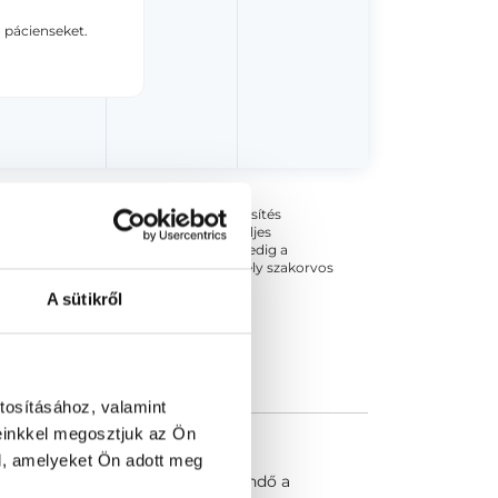
 pácienseket.
ogszabályok szerinti szakorvosi szakképesítés
 végezhető szakmai tevékenységért teljes
zakorvosa az első részvizsgáig, utána pedig a
kizárja esetleges névazonosságért bármely szakorvos
A sütikről
tosításához, valamint
einkkel megosztjuk az Ön
l, amelyeket Ön adott meg
gyullad. Enyhébb esetekben elegendő a