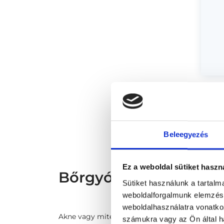
* Sz
megs
fele
szak
és s
Beleegyezés
Ez a weboldal sütiket haszn
Bőrgyógyász Debrece
Sütiket használunk a tartal
weboldalforgalmunk elemzésé
weboldalhasználatra vonatko
Akne vagy mitesszer akkor keletkezik, ha a bő
számukra vagy az Ön által ha