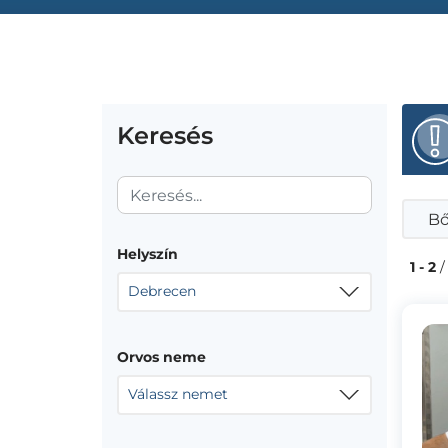
Keresés
Bő
Helyszín
1 - 2
/
Debrecen
Orvos neme
Válassz nemet