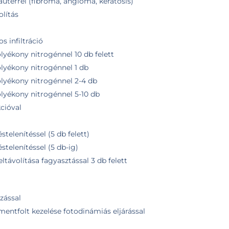
kauterrel (fibroma, angioma, keratosis)
olítás
s infiltráció
lyékony nitrogénnel 10 db felett
olyékony nitrogénnel 1 db
olyékony nitrogénnel 2-4 db
olyékony nitrogénnel 5-10 db
cióval
stelenítéssel (5 db felett)
éstelenítéssel (5 db-ig)
ltávolítása fagyasztással 3 db felett
zással
mentfolt kezelése fotodinámiás eljárással