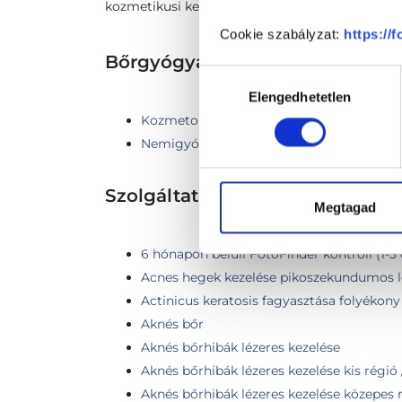
kozmetikusi kezelés, súlyosabb esetben orvosi k
Cookie szabályzat:
https://
Bőrgyógyászat TERÜLETHEZ 
Hozzájárulás
Elengedhetetlen
kiválasztása
Kozmetológia
Nemigyógyászat
Szolgáltatások
Megtagad
6 hónapon belüli FotoFinder kontroll (1-3
Acnes hegek kezelése pikoszekundumos l
Actinicus keratosis fagyasztása folyékony
Aknés bőr
Aknés bőrhibák lézeres kezelése
Aknés bőrhibák lézeres kezelése kis régió
Aknés bőrhibák lézeres kezelése közepes r