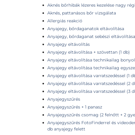
Aknés bőrhibák lézeres kezelése nagy régió
Aknés, pattanásos bőr vizsgálata
Allergiás reakció
Anyajegy, bőrdaganatok eltávolítása
Anyajegy, bőrdaganat sebészi eltávolítás
Anyajegy eltávolítás
Anyajegy eltávolítása + szövettan (1 db)
Anyajegy eltávolítása technikailag bonyolu
Anyajegy eltávolítása technikailag egysze
Anyajegy eltávolítása varratszedéssel (1 
Anyajegy eltávolítása varratszedéssel (2 
Anyajegy eltávolítása varratszedéssel (3 
Anyajegyszűrés
Anyajegyszűrés + 1 panasz
Anyajegyszűrés csomag (2 felnőtt + 2 gye
Anyajegyszűrés FotoFinderrel és videoder
db anyajegy felett