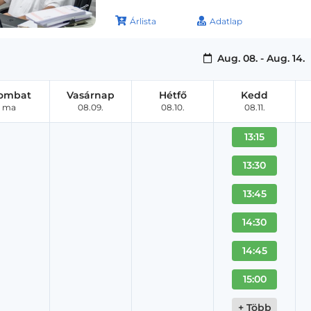
Árlista
Adatlap
Aug. 08. - Aug. 14.
ombat
Vasárnap
Hétfő
Kedd
ma
08.09.
08.10.
08.11.
13:15
13:30
13:45
14:30
14:45
15:00
+ Több