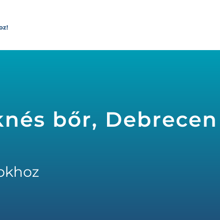
oz!
nés bőr, Debrecen
okhoz