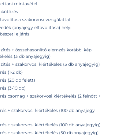
vettani mintavétel
ebkötözés
távolítása szakorvosi vizsgálattal
edék (anyajegy eltávolítása) helyi
bészeti eljárás
zés korábbi kép
tékelés (3 db anyajegyig)
tés + szakorvosi kiértékelés (3 db anyajegyig)
és (1-2 db)
s (20 db felett)
és (3-10 db)
s csomag + szakorvosi kiértékelés (2 felnőtt +
s + szakorvosi kiértékelés (100 db anyajegy
s + szakorvosi kiértékelés (100 db anyajegyig)
s + szakorvosi kiértékelés (50 db anyajegyig)