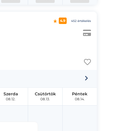
4.9
452 értékelés
Szerda
Csütörtök
Péntek
08.12.
08.13.
08.14.