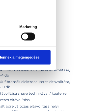
Marketing
dennek a megengedése
k, fibromák elektrocauteres eltávolítása,
2-4 db
k, fibromák elektrocauteres eltávolítása,
5-10 db
ávolítása shave technikával / kauterrel
eres eltávolítása
t bőrelváltozás eltávolítása helyi