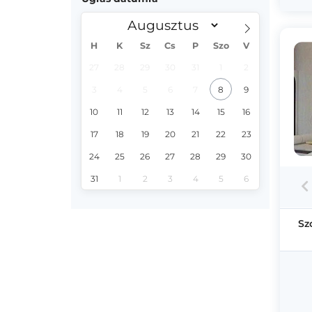
H
K
Sz
Cs
P
Szo
V
27
28
29
30
31
1
2
3
4
5
6
7
8
9
10
11
12
13
14
15
16
17
18
19
20
21
22
23
24
25
26
27
28
29
30
31
1
2
3
4
5
6
Sz