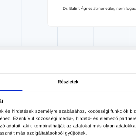
Dr. Bálint Ágnes átmenetileg nem fogad
akorvos jelölt (rezidens): általános orvosi oklevéllel rendelkező orvos, aki j
zerzésére irányuló képzésben vesz részt. Ezen orvosok által önállóan nem
lősséggel tartozik és azt közvetlenül felügyeli az egészségügyi szolgáltató s
orvosjelölt önállóan láthat el feladatokat. A foglaljorvost.hu felelősségét 
zakorvosjelölt esetén.
Részletek
ál
n - Bőrgyógyászat
mak és hirdetések személyre szabásához, közösségi funkciók biz
hez. Ezenkívül közösségi média-, hirdető- és elemező partner
zó adatait, akik kombinálhatják az adatokat más olyan adatokka
rben található faggyúmirigyek kivezető nyílása eltömődik és be
sznált más szolgáltatásokból gyűjtöttek.