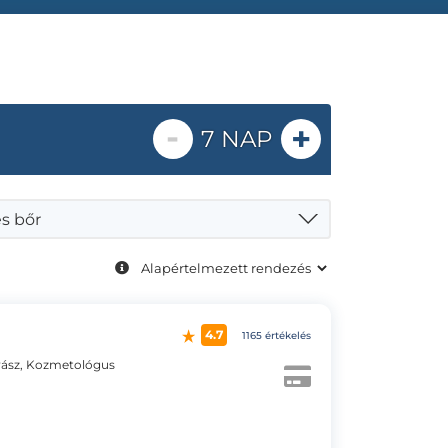
-
+
7 NAP
s bőr
4.7
1165 értékelés
ász, Kozmetológus