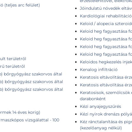
érzéstelenítővel, elektro
 (teljes arc felület)
Jóindulatú növedék eltáv
Kardiológiai rehabilitáció
Keloid / alopecia szteroido
Keloid heg fagyasztása fo
a
Keloid heg fagyasztása f
Keloid heg fagyasztása f
Keloid heg fagyasztása f
lt területről
Keloidos hegkezelés injek
rű területről
Kenalog infiltráció
db) bőrgyógyász szakorvos által
Keratosis eltávolítása érzé
db) bőrgyógyász szakorvos által
Keratosis eltávolítása érz
db) bőrgyógyász szakorvos által
Keratosisok, szemölcsök e
darabonként
Kézi anyajegyszűrés
rmek 14 éves korig)
Kézi nyirok drenázs pólyá
maszkópos vizsgálattal - 100
Kéz ránctalanítása és pig
(kezelőanyag nélkül)