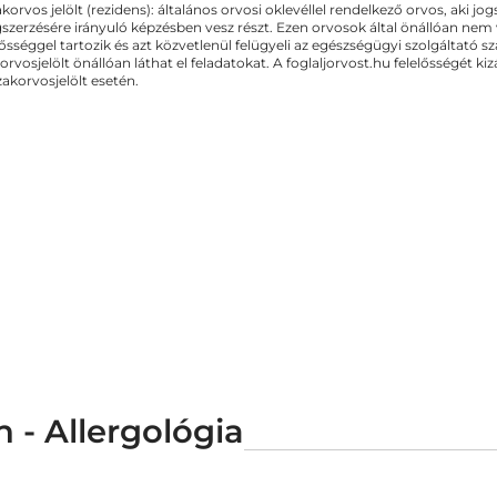
akorvos jelölt (rezidens): általános orvosi oklevéllel rendelkező orvos, aki j
zerzésére irányuló képzésben vesz részt. Ezen orvosok által önállóan nem
lősséggel tartozik és azt közvetlenül felügyeli az egészségügyi szolgáltató s
orvosjelölt önállóan láthat el feladatokat. A foglaljorvost.hu felelősségét 
zakorvosjelölt esetén.
 - Allergológia