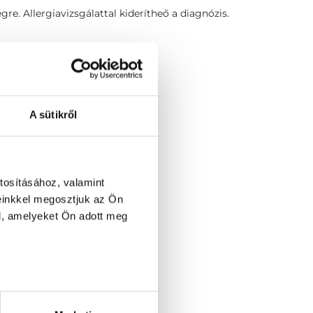
e. Allergiavizsgálattal kiderítheő a diagnózis.
A sütikről
t
tosításához, valamint
einkkel megosztjuk az Ön
l, amelyeket Ön adott meg
ltáció
nepnapi konzultáció
llen allergének sorozata)
nzultáció
zsgálat