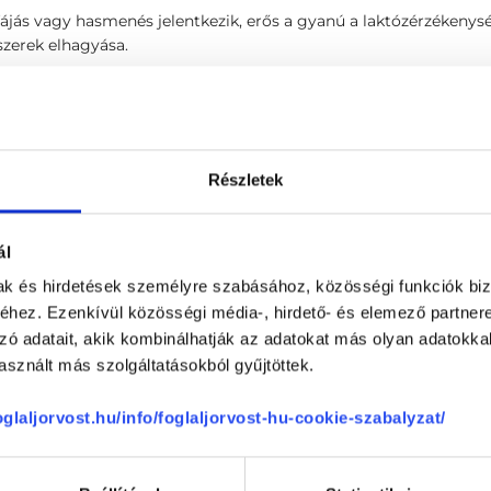
jás vagy hasmenés jelentkezik, erős a gyanú a laktózérzékenységr
zerek elhagyása.
PCSOLÓDÓ SZAKTERÜLETEK
Részletek
Gyermek fül-orr-gégésze
Immunológia
ál
mak és hirdetések személyre szabásához, közösségi funkciók biz
hez. Ezenkívül közösségi média-, hirdető- és elemező partner
zó adatait, akik kombinálhatják az adatokat más olyan adatokka
sznált más szolgáltatásokból gyűjtöttek.
Hétvégi (szombat) konzu
Hétvégi (vasárnap) és ün
foglaljorvost.hu/info/foglaljorvost-hu-cookie-szabalyzat/
Inhalatív léguti panel (po
n belül)
Komplex allergológiai ko
tria
Konzultáció, általános vi