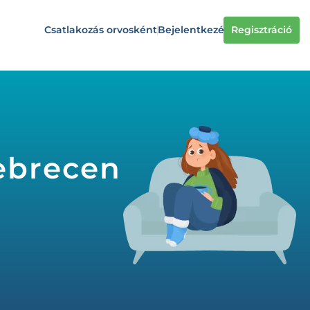
Csatlakozás orvosként
Bejelentkezés
Regisztráció
Debrecen