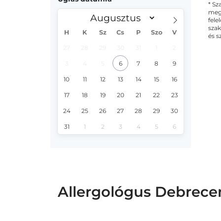
* Sz
megs
fele
szak
H
K
Sz
Cs
P
Szo
V
és s
27
28
29
30
31
1
2
3
4
5
6
7
8
9
10
11
12
13
14
15
16
17
18
19
20
21
22
23
24
25
26
27
28
29
30
31
1
2
3
4
5
6
Allergológus Debrecen