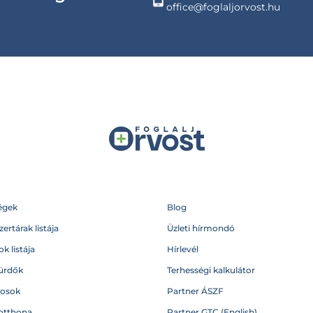
office@foglaljorvost.hu
égek
Blog
ertárak listája
Üzleti hírmondó
k listája
Hírlevél
ürdők
Terhességi kalkulátor
vosok
Partner ÁSZF
otthona
Partner GTC (English)