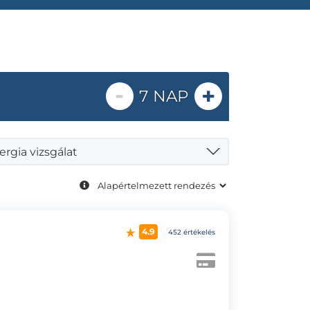
-
+
7 NAP
lergia vizsgálat
4.9
452 értékelés