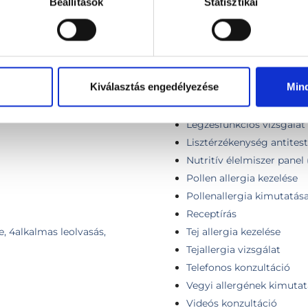
Beállítások
Statisztikai
Kozmetikumok, vegyszer
Légúti allergének kimuta
val (Prick teszt)
Légúti allergológiai kontr
Légúti allergológiai kontr
Kiválasztás engedélyezése
Min
Légúti allergológiai szak
Légúti allergológia szakv
Légzésfunkciós vizsgálat
Lisztérzékenység antitest
Nutritív élelmiszer panel 
Pollen allergia kezelése
Pollenallergia kimutatás
Receptírás
e, 4alkalmas leolvasás,
Tej allergia kezelése
Tejallergia vizsgálat
Telefonos konzultáció
Vegyi allergének kimutatá
Videós konzultáció