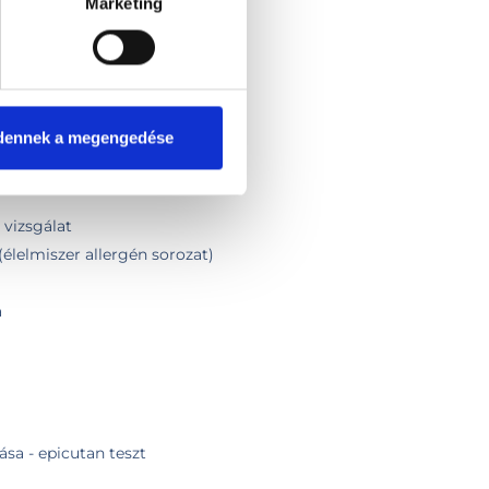
Marketing
ek kezelése
tása
oll
oll vizsgálat + légzésfunkció
dennek a megengedése
orvosi vizsgálat + légzésfunkció
izsgálat
 vizsgálat
(élelmiszer allergén sorozat)
a
sa - epicutan teszt