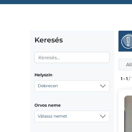
Keresés
Al
Helyszín
1 - 1
/ 
Debrecen
Orvos neme
Válassz nemet