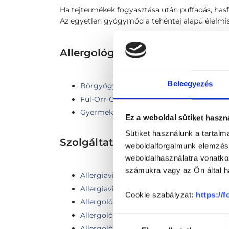
Ha tejtermékek fogyasztása után puffadás, hasfá
Az egyetlen gyógymód a tehéntej alapú élelmis
Allergológia TERÜLETHEZ KA
Beleegyezés
Bőrgyógyászat
Fül-Orr-Gégészet
Gyermek bőrgyógyászat
Ez a weboldal sütiket haszn
Sütiket használunk a tartal
Szolgáltatások
weboldalforgalmunk elemzésé
weboldalhasználatra vonatko
számukra vagy az Ön által ha
Allergiavizsgálat bőrteszt (Prick)
Allergiavizsgálat vérből
Cookie szabályzat:
https://
Allergológiai bőrgyógyászati konzultáció
Allergológiai kontroll vizsgálat (3 hónapo
Hozzájárulás
Allergológiai kontroll vizsgálat + spirome