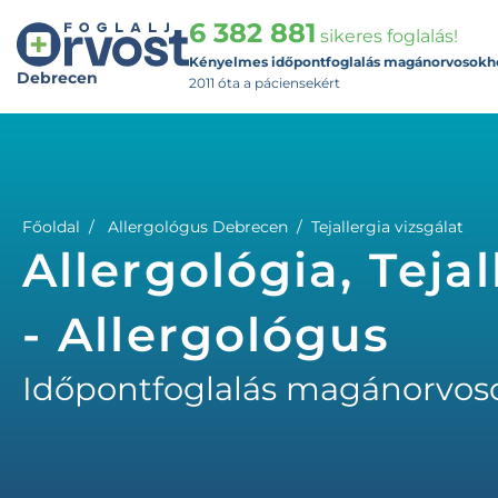
6 382 881
sikeres foglalás!
Kényelmes időpontfoglalás magánorvosokh
Debrecen
2011 óta a páciensekért
Főoldal
Allergológus Debrecen
Tejallergia vizsgálat
Allergológia, Teja
- Allergológus
Időpontfoglalás magánorvos