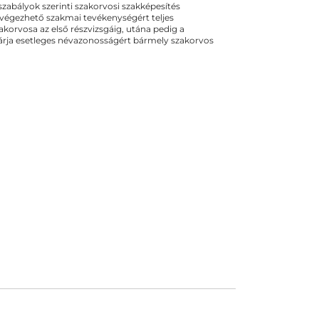
ogszabályok szerinti szakorvosi szakképesítés
 végezhető szakmai tevékenységért teljes
zakorvosa az első részvizsgáig, utána pedig a
kizárja esetleges névazonosságért bármely szakorvos