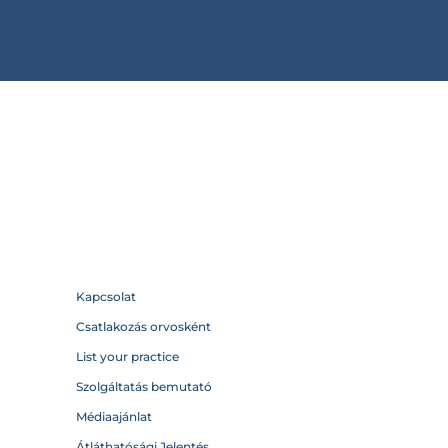
Kapcsolat
Csatlakozás orvosként
List your practice
Szolgáltatás bemutató
Médiaajánlat
Átláthatósági Jelentés