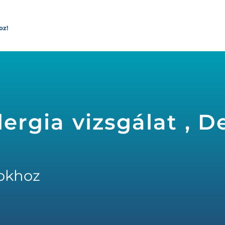
oz!
llergia vizsgálat , 
okhoz