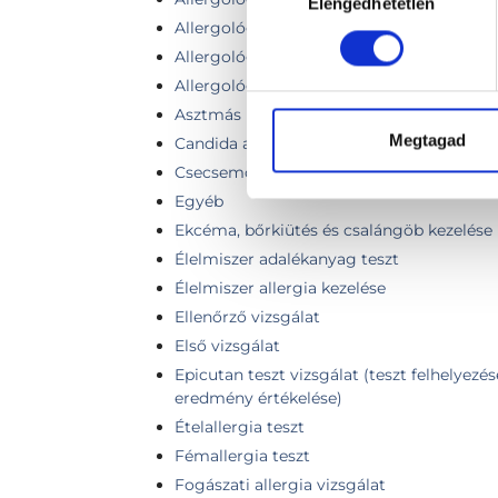
Elengedhetetlen
kiválasztása
Allergológiai szakorvosi viszgálat
Allergológiai szakvizsgálat + spirometria
Allergológia szakorvosi vizsgálat bőrpróbá
Asztmás panaszok kezelése
Megtagad
Candida albicans kezelése
Csecsemő és gyermek allergiák kezelése
Egyéb
Ekcéma, bőrkiütés és csalángöb kezelése
Élelmiszer adalékanyag teszt
Élelmiszer allergia kezelése
Ellenőrző vizsgálat
Első vizsgálat
Epicutan teszt vizsgálat (teszt felhelyezés
eredmény értékelése)
Ételallergia teszt
Fémallergia teszt
Fogászati allergia vizsgálat