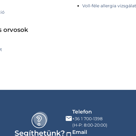
Voll-féle allergia vizsgála
ció
s orvosok
let
Telefon
+36 1 700-1398
(H-P: 8:00-20:00)
Segíthetünk?
Email