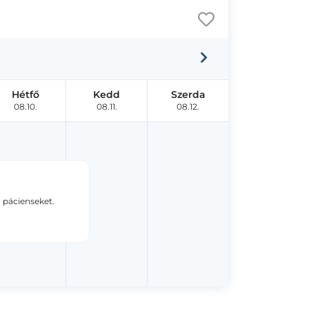
Hétfő
Kedd
Szerda
08.10.
08.11.
08.12.
 pácienseket.