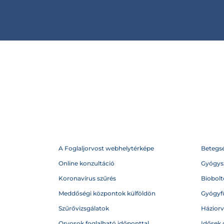
A Foglaljorvost webhelytérképe
Betegs
Online konzultáció
Gyógysz
Koronavírus szűrés
Biobolto
Meddőségi központok külföldön
Gyógyf
Szűrővizsgálatok
Házior
Orvosok foglalható időponttal
Idősek 