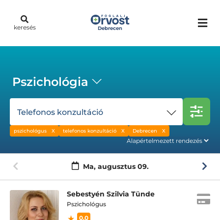
keresés
Debrecen
Pszichológia
Telefonos konzultáció
pszichológus
telefonos konzultáció
Debrecen
Ma,
augusztus 09.
Sebestyén Szilvia Tünde
Pszichológus
0.0