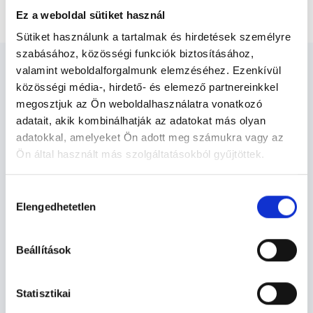
Telefonos konzultáció
Ez a weboldal sütiket használ
Sütiket használunk a tartalmak és hirdetések személyre
szabásához, közösségi funkciók biztosításához,
valamint weboldalforgalmunk elemzéséhez. Ezenkívül
közösségi média-, hirdető- és elemező partnereinkkel
megosztjuk az Ön weboldalhasználatra vonatkozó
adatait, akik kombinálhatják az adatokat más olyan
Pszichológus Debrecen -
adatokkal, amelyeket Ön adott meg számukra vagy az
Pszichológia
Ön által használt más szolgáltatásokból gyűjtöttek.
Cookie
Hozzájárulás
Pszichológia TERÜLETHEZ KAPCSOLÓDÓ
szabályzat:
https://foglaljorvost.hu/info/foglaljorvost-
Elengedhetetlen
kiválasztása
SZAKTERÜLETEK
hu-cookie-szabalyzat/
Beállítások
Szolgáltatások
Statisztikai
Budapesti és vidéki pszichológus orvosok