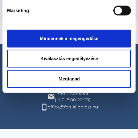
Marketing
Mindennek a megengedése
Kiválasztás engedélyezése
Megtagad
Segíthetünk?
+36 1 700-1398
(H-P: 8:00-20:00)
office@foglaljorvost.hu