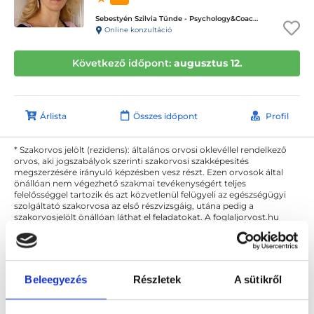
Sebestyén Szilvia Tünde - Psychology&Coaching - ICD terápiás magánpraxis
Online konzultáció
Következő időpont:
augusztus 12.
Árlista
Összes időpont
Profil
* Szakorvos jelölt (rezidens): általános orvosi oklevéllel rendelkező
orvos, aki jogszabályok szerinti szakorvosi szakképesítés
megszerzésére irányuló képzésben vesz részt. Ezen orvosok által
önállóan nem végezhető szakmai tevékenységért teljes
felelősséggel tartozik és azt közvetlenül felügyeli az egészségügyi
szolgáltató szakorvosa az első részvizsgáig, utána pedig a
szakorvosjelölt önállóan láthat el feladatokat. A foglaljorvost.hu
felelősségét kizárja esetleges névazonosságért bármely szakorvos
és szakorvosjelölt esetén.
Beleegyezés
Részletek
A sütikről
Főoldal
Pszichológus Debrecen