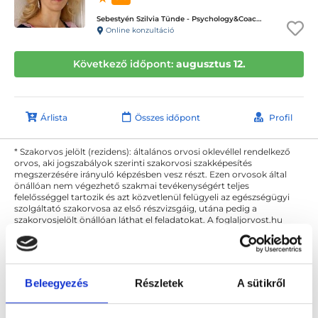
Sebestyén Szilvia Tünde - Psychology&Coaching - ICD terápiás magánpraxis
Online konzultáció
Következő időpont:
augusztus 12.
Árlista
Összes időpont
Profil
* Szakorvos jelölt (rezidens): általános orvosi oklevéllel rendelkező
orvos, aki jogszabályok szerinti szakorvosi szakképesítés
megszerzésére irányuló képzésben vesz részt. Ezen orvosok által
önállóan nem végezhető szakmai tevékenységért teljes
felelősséggel tartozik és azt közvetlenül felügyeli az egészségügyi
szolgáltató szakorvosa az első részvizsgáig, utána pedig a
szakorvosjelölt önállóan láthat el feladatokat. A foglaljorvost.hu
felelősségét kizárja esetleges névazonosságért bármely szakorvos
és szakorvosjelölt esetén.
Beleegyezés
Részletek
A sütikről
Főoldal
Pszichológus Debrecen