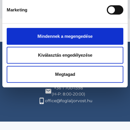
Marketing
Mindennek a megengedése
Kiválasztás engedélyezése
Megtagad
Segíthetünk?
+36 1 700-1398
(H-P: 8:00-20:00)
office@foglaljorvost.hu