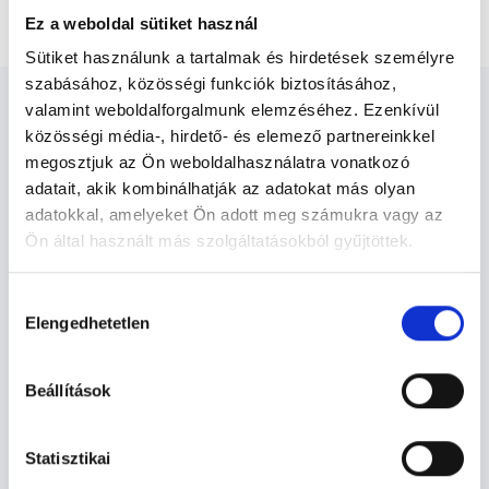
Nevelési tanácsadás
Ez a weboldal sütiket használ
Sütiket használunk a tartalmak és hirdetések személyre
szabásához, közösségi funkciók biztosításához,
valamint weboldalforgalmunk elemzéséhez. Ezenkívül
közösségi média-, hirdető- és elemező partnereinkkel
megosztjuk az Ön weboldalhasználatra vonatkozó
adatait, akik kombinálhatják az adatokat más olyan
Pszichológus Debrecen -
adatokkal, amelyeket Ön adott meg számukra vagy az
Pszichológia
Ön által használt más szolgáltatásokból gyűjtöttek.
Cookie
Hozzájárulás
Pszichológia TERÜLETHEZ KAPCSOLÓDÓ
szabályzat:
https://foglaljorvost.hu/info/foglaljorvost-
Elengedhetetlen
kiválasztása
SZAKTERÜLETEK
hu-cookie-szabalyzat/
Beállítások
Szolgáltatások
Statisztikai
Budapesti és vidéki pszichológus orvosok