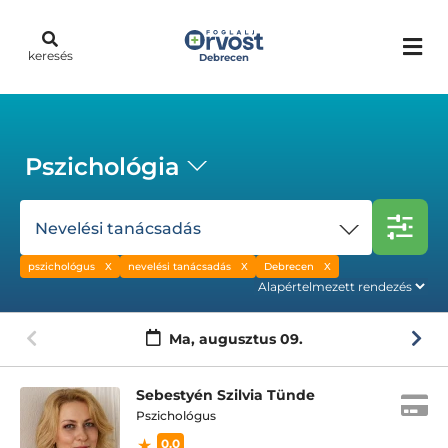
keresés
Debrecen
Pszichológia
Nevelési tanácsadás
pszichológus
nevelési tanácsadás
Debrecen
Ma,
augusztus 09.
Sebestyén Szilvia Tünde
Pszichológus
0.0