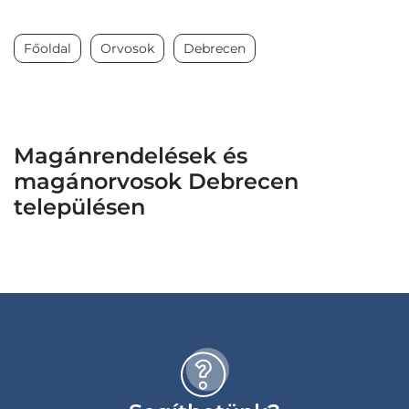
Főoldal
Orvosok
Debrecen
Magánrendelések és
magánorvosok Debrecen
településen