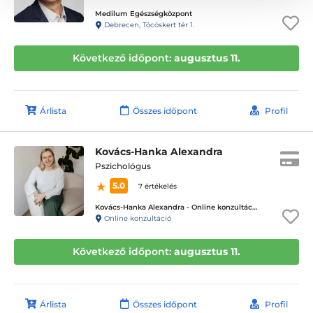
Medilum Egészségközpont
Debrecen, Tócóskert tér 1.
Következő időpont:
augusztus 11.
Árlista
Összes időpont
Profil
Kovács-Hanka Alexandra
Pszichológus
5.0
7 értékelés
Kovács-Hanka Alexandra - Online konzultáció
Online konzultáció
Következő időpont:
augusztus 11.
Árlista
Összes időpont
Profil