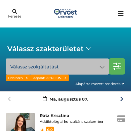
keresés
Debrecen
Válassz szakterületet
Válassz szolgáltatást
Debrecen
Időpont: 2026.05.15.
Ma,
augusztus 07.
Rátz Krisztina
Addiktológiai konzultáns szakember
0.0