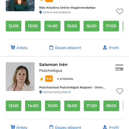
Rátz Krisztina Online Magánrendelése
Online konzultáció
12:00
13:00
14:00
15:00
16:00
17:00
1
Árlista
Összes időpont
Profil
Salamon Irén
Pszichológus
5.0
4 értékelés
Pszichocloud Pszichológiai Központ - Online ügyfélfogadás
Online konzultáció
13:00
14:00
15:00
16:00
17:00
18:00
1
Árlista
Összes időpont
Profil