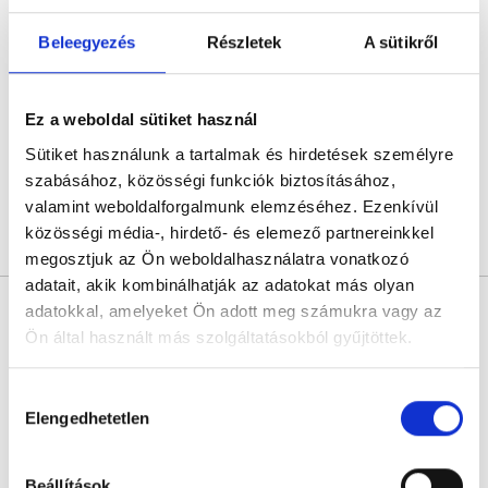
Anda Csilla
Pszichológus
Beleegyezés
Részletek
A sütikről
4.6
41 értékelés
Anda Csilla Online Magánrendelése
Online konzultáció
Ez a weboldal sütiket használ
Sütiket használunk a tartalmak és hirdetések személyre
Következő időpont:
augusztus 10.
szabásához, közösségi funkciók biztosításához,
valamint weboldalforgalmunk elemzéséhez. Ezenkívül
közösségi média-, hirdető- és elemező partnereinkkel
Árlista
Összes időpont
Profil
megosztjuk az Ön weboldalhasználatra vonatkozó
adatait, akik kombinálhatják az adatokat más olyan
Makrai Krisztina
adatokkal, amelyeket Ön adott meg számukra vagy az
Pszichológus
Ön által használt más szolgáltatásokból gyűjtöttek.
5.0
4 értékelés
Cookie
Pszichomenedzsment Online Pszichológiai Tanácsadó Központ
Hozzájárulás
Online konzultáció
szabályzat:
https://foglaljorvost.hu/info/foglaljorvost-
Elengedhetetlen
kiválasztása
hu-cookie-szabalyzat/
Következő időpont:
augusztus 11.
Beállítások