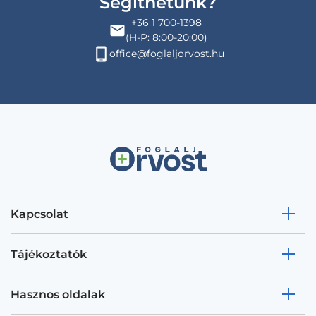
Segíthetünk?
+36 1 700-1398
(H-P: 8:00-20:00)
office@foglaljorvost.hu
Kapcsolat
Tájékoztatók
Hasznos oldalak