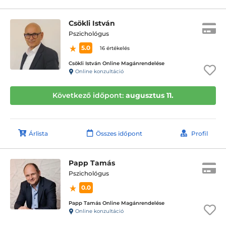
Csökli István
Pszichológus
5.0
16 értékelés
Csökli István Online Magánrendelése
Online konzultáció
Következő időpont:
augusztus 11.
Árlista
Összes időpont
Profil
Papp Tamás
Pszichológus
0.0
Papp Tamás Online Magánrendelése
Online konzultáció