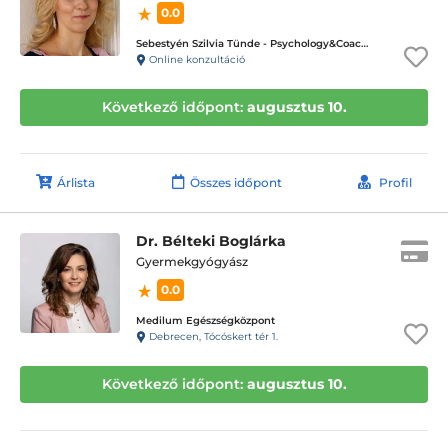
0.0
Sebestyén Szilvia Tünde - Psychology&Coaching - ICD terápiás magánpraxis
Online konzultáció
Következő időpont:
augusztus 10.
Árlista
Összes időpont
Profil
Dr. Bélteki Boglárka
Gyermekgyógyász
0.0
Medilum Egészségközpont
Debrecen, Tócóskert tér 1.
Következő időpont:
augusztus 10.