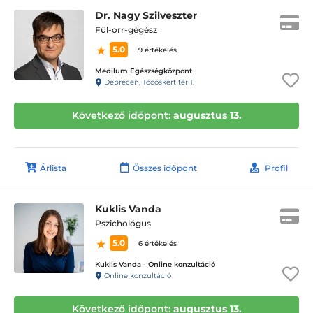
Dr. Nagy Szilveszter
Fül-orr-gégész
5.0
9 értékelés
Medilum Egészségközpont
Debrecen, Tócóskert tér 1.
Következő időpont:
augusztus 13.
Árlista
Összes időpont
Profil
Kuklis Vanda
Pszichológus
5.0
6 értékelés
Kuklis Vanda - Online konzultáció
Online konzultáció
Következő időpont:
augusztus 13.