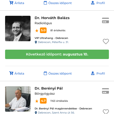
Árlista
Összes időpont
Profil
Dr. Horváth Balázs
Radiológus
5.0
81 értékelés
VIP Ultrahang - Debrecen
Debrecen, Péterfia u. 31.
Következő időpont:
augusztus 10.
Árlista
Összes időpont
Profil
Dr. Berényi Pál
Bőrgyógyász
4.7
1163 értékelés
Dr. Berényi Pál magánrendelése - Debrecen
Debrecen, Szent Anna út 56.