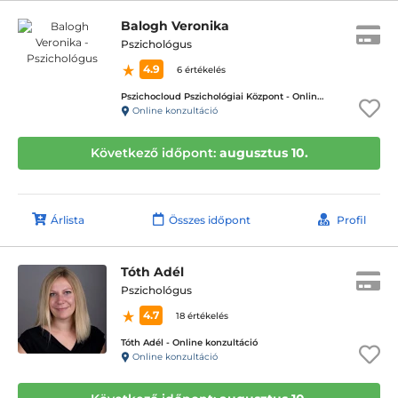
Balogh Veronika
Pszichológus
4.9
6 értékelés
Pszichocloud Pszichológiai Központ - Online ügyfélfogadás
Online konzultáció
Következő időpont:
augusztus 10.
Árlista
Összes időpont
Profil
Tóth Adél
Pszichológus
4.7
18 értékelés
Tóth Adél - Online konzultáció
Online konzultáció