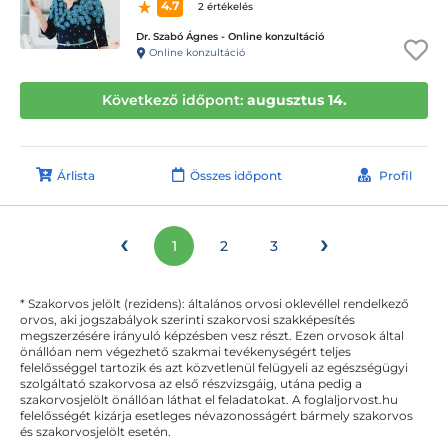
4.7
2 értékelés
Dr. Szabó Ágnes - Online konzultáció
Online konzultáció
Következő időpont:
augusztus 14.
Árlista
Összes időpont
Profil
‹
›
1
2
3
* Szakorvos jelölt (rezidens): általános orvosi oklevéllel rendelkező
orvos, aki jogszabályok szerinti szakorvosi szakképesítés
megszerzésére irányuló képzésben vesz részt. Ezen orvosok által
önállóan nem végezhető szakmai tevékenységért teljes
felelősséggel tartozik és azt közvetlenül felügyeli az egészségügyi
szolgáltató szakorvosa az első részvizsgáig, utána pedig a
szakorvosjelölt önállóan láthat el feladatokat. A foglaljorvost.hu
felelősségét kizárja esetleges névazonosságért bármely szakorvos
és szakorvosjelölt esetén.