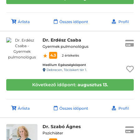
Árlista
Összes időpont
Profil
Dr. Erdész Csaba
Gyermek pulmonológus
4.3
2 értékelés
Medilum Egészségközpont
Debrecen, Tócóskert tér 1.
Következő időpont:
augusztus 13.
Árlista
Összes időpont
Profil
Dr. Szabó Ágnes
Pszichiáter