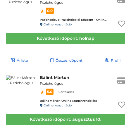
Pszichológus
0.0
Pszichocloud Pszichológiai Központ - Online ügyfélfogadás
Online konzultáció
Következő időpont:
holnap
Árlista
Összes időpont
Profil
Bálint Márton
Pszichológus
5.0
3 értékelés
Bálint Márton Online Magánrendelése
Online konzultáció
Következő időpont:
augusztus 10.