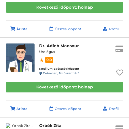
Következő időpont:
holnap
Árlista
Összes időpont
Profil
Dr. Adieb Mansour
Urológus
0.0
Medilum Egészségközpont
Debrecen, Tócóskert tér 1.
Következő időpont:
holnap
Árlista
Összes időpont
Profil
Orbók Zita