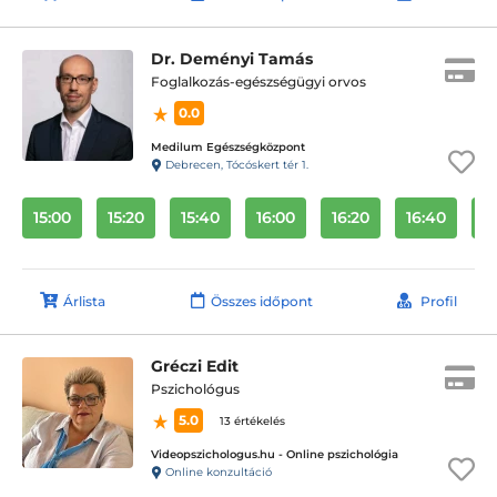
Dr. Deményi Tamás
Foglalkozás-egészségügyi orvos
0.0
Medilum Egészségközpont
Debrecen, Tócóskert tér 1.
15:00
15:20
15:40
16:00
16:20
16:40
1
Árlista
Összes időpont
Profil
Gréczi Edit
Pszichológus
5.0
13 értékelés
Videopszichologus.hu - Online pszichológia
Online konzultáció