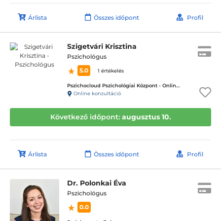
Árlista
Összes időpont
Profil
Szigetvári Krisztina
Pszichológus
5.0
1 értékelés
Pszichocloud Pszichológiai Központ - Online ügyfélfogadás
Online konzultáció
Következő időpont:
augusztus 10.
Árlista
Összes időpont
Profil
Dr. Polonkai Éva
Pszichológus
0.0