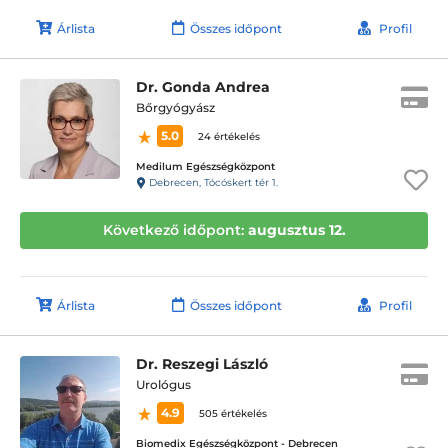
Árlista
Összes időpont
Profil
Dr. Gonda Andrea
Bőrgyógyász
5.0
24 értékelés
Medilum Egészségközpont
Debrecen, Tócóskert tér 1.
Következő időpont:
augusztus 12.
Árlista
Összes időpont
Profil
Dr. Reszegi László
Urológus
4.9
505 értékelés
Biomedix Egészségközpont - Debrecen