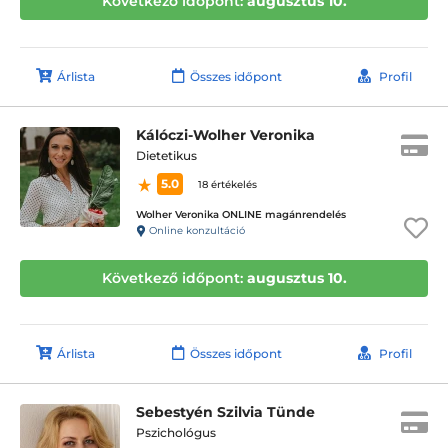
Következő időpont:
augusztus 10.
Árlista
Összes időpont
Profil
Kálóczi-Wolher Veronika
Dietetikus
5.0
18 értékelés
Wolher Veronika ONLINE magánrendelés
Online konzultáció
Következő időpont:
augusztus 10.
Árlista
Összes időpont
Profil
Sebestyén Szilvia Tünde
Pszichológus