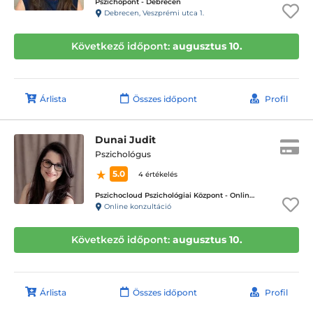
Pszichopont - Debrecen
Debrecen, Veszprémi utca 1.
Következő időpont:
augusztus 10.
Árlista
Összes időpont
Profil
Dunai Judit
Pszichológus
5.0
4 értékelés
Pszichocloud Pszichológiai Központ - Online ügyfélfogadás
Online konzultáció
Következő időpont:
augusztus 10.
Árlista
Összes időpont
Profil