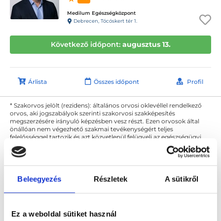
Medilum Egészségközpont
Debrecen, Tócóskert tér 1.
Következő időpont:
augusztus 13.
Árlista
Összes időpont
Profil
* Szakorvos jelölt (rezidens): általános orvosi oklevéllel rendelkező
orvos, aki jogszabályok szerinti szakorvosi szakképesítés
megszerzésére irányuló képzésben vesz részt. Ezen orvosok által
önállóan nem végezhető szakmai tevékenységért teljes
felelősséggel tartozik és azt közvetlenül felügyeli az egészségügyi
szolgáltató szakorvosa az első részvizsgáig, utána pedig a
szakorvosjelölt önállóan láthat el feladatokat. A foglaljorvost.hu
felelősségét kizárja esetleges névazonosságért bármely szakorvos
és szakorvosjelölt esetén.
Beleegyezés
Részletek
A sütikről
Főoldal
Gyermek pulmonológus Debrecen
Ez a weboldal sütiket használ