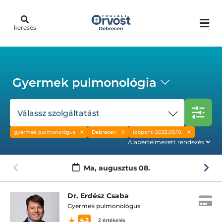
keresés
Debrecen
Gyermek pulmonológia
Válassz szolgáltatást
gyermek pulmonológus
Debrecen
Időpont: 2025.09.10.
Ma,
augusztus 08.
Dr. Erdész Csaba
Gyermek pulmonológus
4.3
2 értékelés