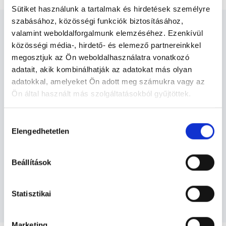
Sütiket használunk a tartalmak és hirdetések személyre
szabásához, közösségi funkciók biztosításához,
valamint weboldalforgalmunk elemzéséhez. Ezenkívül
közösségi média-, hirdető- és elemező partnereinkkel
megosztjuk az Ön weboldalhasználatra vonatkozó
Gyermek pulmonológus
adatait, akik kombinálhatják az adatokat más olyan
adatokkal, amelyeket Ön adott meg számukra vagy az
Debrecen - Gyermek
Ön által használt más szolgáltatásokból gyűjtöttek.
pulmonológia
Cookie
Hozzájárulás
szabályzat:
https://foglaljorvost.hu/info/foglaljorvost-
Elengedhetetlen
kiválasztása
Szolgáltatások
hu-cookie-szabalyzat/
Beállítások
Budapesti és vidéki gyermek
pulmonológus orvosok
Statisztikai
Marketing