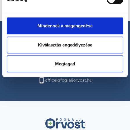
Mindennek a megengedése
Kiválasztás engedélyezése
Segíthetünk?
Megtagad
+36 1 700-1398
(H-P: 8:00-20:00)
office@foglaljorvost.hu