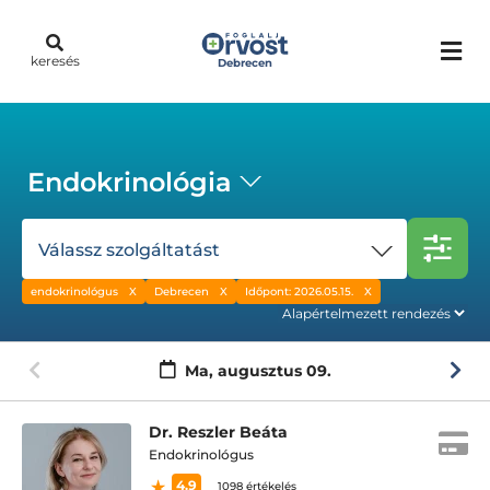
keresés
Debrecen
Endokrinológia
Válassz szolgáltatást
endokrinológus
Debrecen
Időpont: 2026.05.15.
Ma,
augusztus 09.
Dr. Reszler Beáta
Endokrinológus
4.9
1098 értékelés