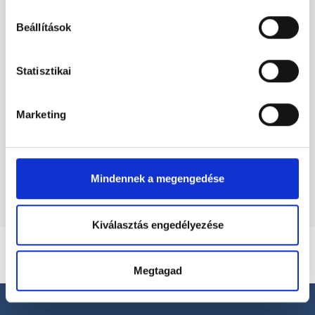
Beállítások
Endokrinológia TERÜLETHEZ
KAPCSOLÓDÓ SZAKTERÜLETEK
Statisztikai
Szolgáltatások
Marketing
Budapesti és vidéki endokrinológus
orvosok
Mindennek a megengedése
Kiválasztás engedélyezése
Megtagad