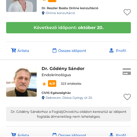
Dr. Reszler Beáta Online konzultáció
Online konzultáció
Következő időpont:
október 20.
Árlista
Összes időpont
Profil
Dr. Gődény Sándor
Endokrinológus
4.9
323 értékelés
CIVIS Egészségház
Debrecen, Dózsa György út 25.
Dr. Gődény Sándorhoz a FoglaljOrvost.hu oldalon keresztül az időpont
foglalás átmenetileg nem lehetséges.
Árlista
Összes időpont
Profil