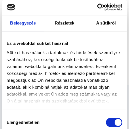
* Szakorvos jelölt (rezidens): általános orvosi oklevéllel rendelkező
orvos, aki jogszabályok szerinti szakorvosi szakképesítés
megszerzésére irányuló képzésben vesz részt. Ezen orvosok által
Beleegyezés
Részletek
A sütikről
önállóan nem végezhető szakmai tevékenységért teljes
felelősséggel tartozik és azt közvetlenül felügyeli az egészségügyi
szolgáltató szakorvosa az első részvizsgáig, utána pedig a
szakorvosjelölt önállóan láthat el feladatokat. A foglaljorvost.hu
Ez a weboldal sütiket használ
felelősségét kizárja esetleges névazonosságért bármely szakorvos
és szakorvosjelölt esetén.
Sütiket használunk a tartalmak és hirdetések személyre
szabásához, közösségi funkciók biztosításához,
valamint weboldalforgalmunk elemzéséhez. Ezenkívül
Főoldal
Endokrinológus Debrecen
közösségi média-, hirdető- és elemező partnereinkkel
megosztjuk az Ön weboldalhasználatra vonatkozó
adatait, akik kombinálhatják az adatokat más olyan
adatokkal, amelyeket Ön adott meg számukra vagy az
Ön által használt más szolgáltatásokból gyűjtöttek.
Cookie
Hozzájárulás
Endokrinológus Debrecen -
szabályzat:
https://foglaljorvost.hu/info/foglaljorvost-
Elengedhetetlen
kiválasztása
Endokrinológia
hu-cookie-szabalyzat/